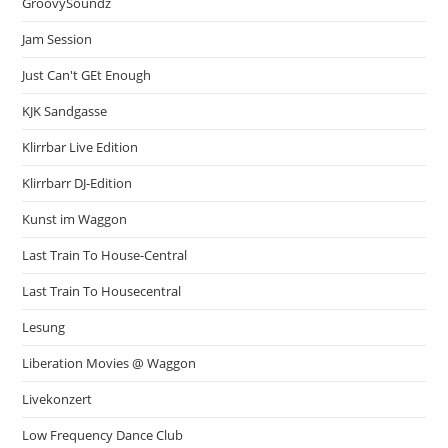
GroovySoundz
Jam Session
Just Can't GEt Enough
KJK Sandgasse
Klirrbar Live Edition
Klirrbarr DJ-Edition
Kunst im Waggon
Last Train To House-Central
Last Train To Housecentral
Lesung
Liberation Movies @ Waggon
Livekonzert
Low Frequency Dance Club