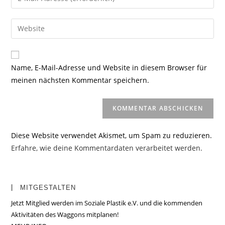
oder
deine
Benutzernamen
E-
Gib
zum
Mail-
deine
Kommentieren
Adresse
Website-
ein
zum
URL
Name, E-Mail-Adresse und Website in diesem Browser für
Kommentieren
ein
meinen nächsten Kommentar speichern.
ein
(optional)
Diese Website verwendet Akismet, um Spam zu reduzieren.
Erfahre, wie deine Kommentardaten verarbeitet werden.
MITGESTALTEN
Jetzt Mitglied werden im Soziale Plastik e.V. und die kommenden
Aktivitäten des Waggons mitplanen!