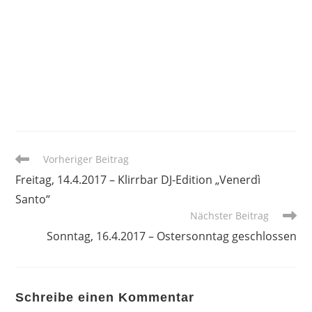
Weitere
Vorheriger Beitrag
Artikel
Freitag, 14.4.2017 – Klirrbar DJ-Edition „Venerdì
ansehen
Santo“
Nächster Beitrag
Sonntag, 16.4.2017 – Ostersonntag geschlossen
Schreibe einen Kommentar