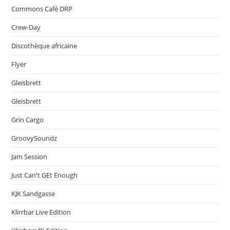
Commons Café DRP
Crew-Day
Discothèque africaine
Flyer
Gleisbrett
Gleisbrett
Grin Cargo
GroovySoundz
Jam Session
Just Can't GEt Enough
KJK Sandgasse
Klirrbar Live Edition