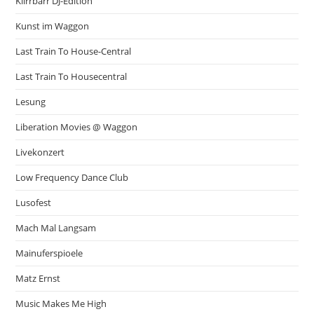
Klirrbarr DJ-Edition
Kunst im Waggon
Last Train To House-Central
Last Train To Housecentral
Lesung
Liberation Movies @ Waggon
Livekonzert
Low Frequency Dance Club
Lusofest
Mach Mal Langsam
Mainuferspioele
Matz Ernst
Music Makes Me High