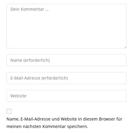
Kommentar
Gib
deinen
Namen
Gib
oder
deine
Benutzernamen
E-
Gib
zum
Mail-
deine
Kommentieren
Adresse
Website-
ein
zum
URL
Name, E-Mail-Adresse und Website in diesem Browser für
Kommentieren
ein
meinen nächsten Kommentar speichern.
ein
(optional)