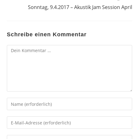
Sonntag, 9.4.2017 – Akustik Jam Session April
Schreibe einen Kommentar
Kommentar
Gib
deinen
Namen
Gib
oder
deine
Benutzernamen
E-
Gib