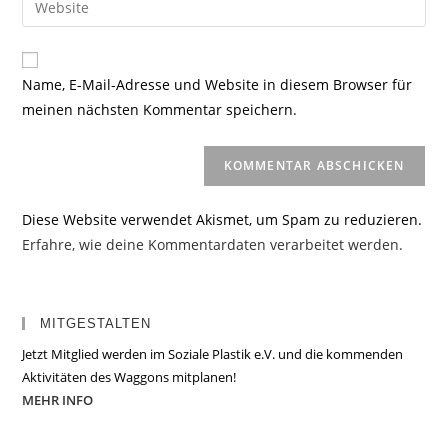
zum
Mail-
deine
Kommentieren
Adresse
Website-
ein
zum
URL
Name, E-Mail-Adresse und Website in diesem Browser für
Kommentieren
ein
meinen nächsten Kommentar speichern.
ein
(optional)
Diese Website verwendet Akismet, um Spam zu reduzieren.
Erfahre, wie deine Kommentardaten verarbeitet werden.
MITGESTALTEN
Jetzt Mitglied werden im Soziale Plastik e.V. und die kommenden
Aktivitäten des Waggons mitplanen!
MEHR INFO