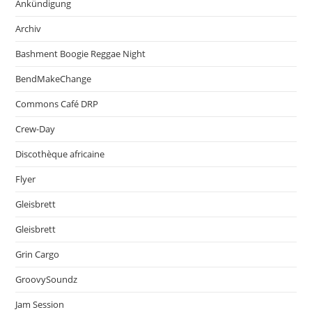
Ankündigung
Archiv
Bashment Boogie Reggae Night
BendMakeChange
Commons Café DRP
Crew-Day
Discothèque africaine
Flyer
Gleisbrett
Gleisbrett
Grin Cargo
GroovySoundz
Jam Session