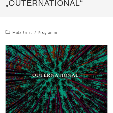
„OUTERNATIONAL“
Beitrags-
Matz Ernst
/
Programm
Kategorie: