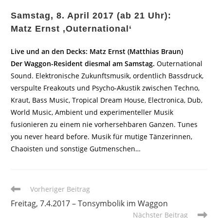
Samstag, 8. April 2017 (ab 21 Uhr):
Matz Ernst ‚Outernational‘
Live und an den Decks: Matz Ernst (Matthias Braun)
Der Waggon-Resident diesmal am Samstag.
Outernational
Sound. Elektronische Zukunftsmusik, ordentlich Bassdruck,
verspulte Freakouts und Psycho-Akustik zwischen Techno,
Kraut, Bass Music, Tropical Dream House, Electronica, Dub,
World Music, Ambient und experimenteller Musik
fusionieren zu einem nie vorhersehbaren Ganzen. Tunes
you never heard before. Musik für mutige Tänzerinnen,
Chaoisten und sonstige Gutmenschen…
Weitere
Vorheriger Beitrag
Artikel
Freitag, 7.4.2017 – Tonsymbolik im Waggon
ansehen
Nächster Beitrag