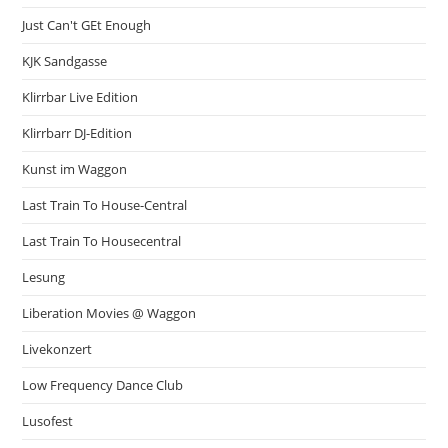
Just Can't GEt Enough
KJK Sandgasse
Klirrbar Live Edition
Klirrbarr DJ-Edition
Kunst im Waggon
Last Train To House-Central
Last Train To Housecentral
Lesung
Liberation Movies @ Waggon
Livekonzert
Low Frequency Dance Club
Lusofest