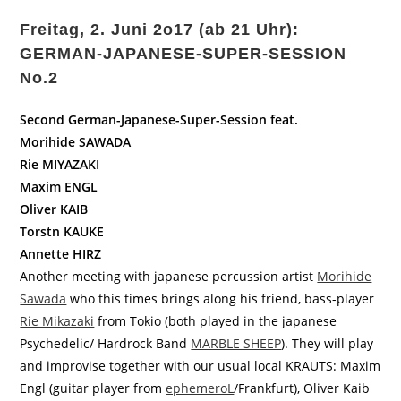
Freitag, 2. Juni 2o17 (ab 21 Uhr):
GERMAN-JAPANESE-SUPER-SESSION
No.2
Second German-Japanese-Super-Session feat.
Morihide SAWADA
Rie MIYAZAKI
Maxim ENGL
Oliver KAIB
Torstn KAUKE
Annette HIRZ
Another meeting with japanese percussion artist
Morihide
Sawada
who this times brings along his friend, bass-player
Rie Mikazaki
from Tokio (both played in the japanese
Psychedelic/ Hardrock Band
MARBLE SHEEP
). They will play
and improvise together with our usual local KRAUTS: Maxim
Engl (guitar player from
ephemeroL
/Frankfurt), Oliver Kaib