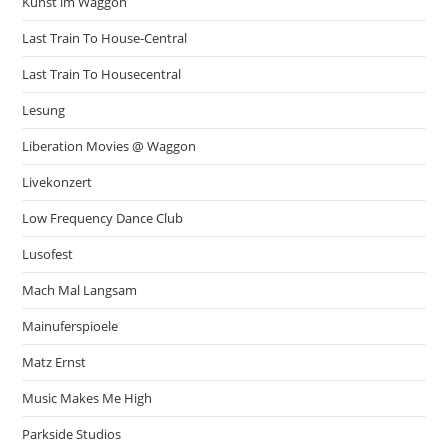
Kunst im Waggon
Last Train To House-Central
Last Train To Housecentral
Lesung
Liberation Movies @ Waggon
Livekonzert
Low Frequency Dance Club
Lusofest
Mach Mal Langsam
Mainuferspioele
Matz Ernst
Music Makes Me High
Parkside Studios