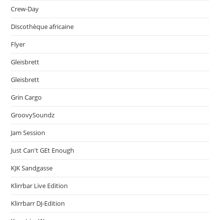
Crew-Day
Discothèque africaine
Flyer
Gleisbrett
Gleisbrett
Grin Cargo
GroovySoundz
Jam Session
Just Can't GEt Enough
KJK Sandgasse
Klirrbar Live Edition
Klirrbarr DJ-Edition