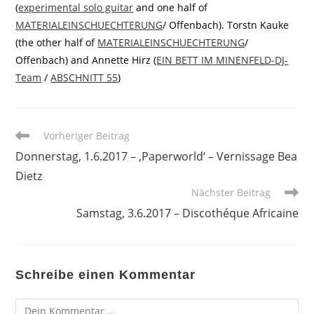
(
experimental solo guitar
and one half of
MATERIALEINSCHUECHTERUNG
/ Offenbach). Torstn Kauke
(the other half of
MATERIALEINSCHUECHTERUNG
/
Offenbach) and Annette Hirz (
EIN BETT IM MINENFELD-DJ-
Team
/
ABSCHNITT 55
)
Weitere
Vorheriger Beitrag
Artikel
Donnerstag, 1.6.2017 – ‚Paperworld‘ – Vernissage Bea
ansehen
Dietz
Nächster Beitrag
Samstag, 3.6.2017 – Discothéque Africaine
Schreibe einen Kommentar
Kommentar