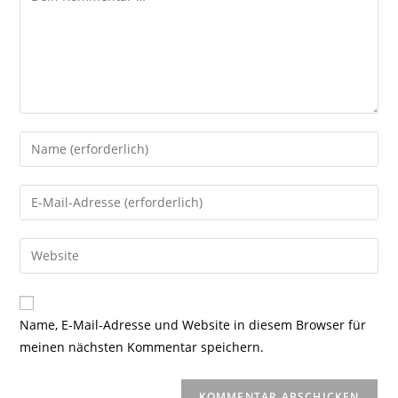
Gib
deinen
Namen
Gib
oder
deine
Benutzernamen
E-
Gib
zum
Mail-
deine
Kommentieren
Adresse
Website-
ein
zum
URL
Name, E-Mail-Adresse und Website in diesem Browser für
Kommentieren
ein
meinen nächsten Kommentar speichern.
ein
(optional)