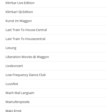
Klirrbar Live Edition
Klirrbarr DJ-Edition
Kunst im Waggon
Last Train To House-Central
Last Train To Housecentral
Lesung
Liberation Movies @ Waggon
Livekonzert
Low Frequency Dance Club
Lusofest
Mach Mal Langsam
Mainuferspioele
Matz Ernst