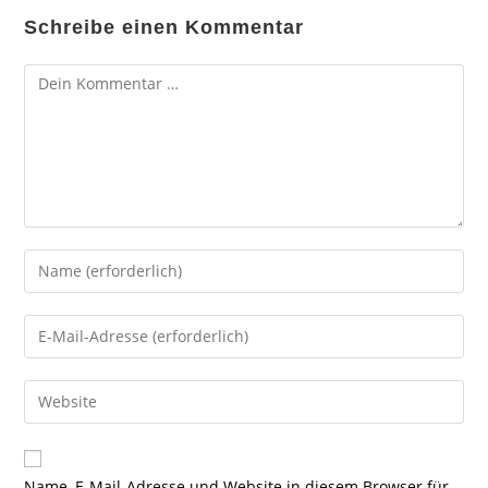
Schreibe einen Kommentar
Kommentar
Gib
deinen
Namen
Gib
oder
deine
Benutzernamen
E-
Gib
zum
Mail-
deine
Kommentieren
Adresse
Website-
ein
zum
URL
Name, E-Mail-Adresse und Website in diesem Browser für