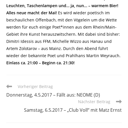
Leuchten, Taschenlampen und… ja, nun… – warmem Bier!
Alles neue macht der Mai!
Es wird wieder poetisch im
beschaulichen Offenbach, mit den Vögelein um die Wette
werden für euch einige Poet*innen aus dem Rhein/Main-
Gebiet ihre Kunst herauszwitschern. Mit dabei sind bisher:
Dimitri Idessis aus FFM, Michelle Wizzo aus Hanau und
Artem Zolotarov – aus Mainz. Durch den Abend führt
wieder der bekannte Poet und Prahlhans Martin Weyrauch.
Einlass ca. 21:00 – Beginn ca. 21:30!
Weitere
Vorheriger Beitrag
Artikel
Donnerstag, 4.5.2017 – Fällt aus: NEOME (D)
ansehen
Nächster Beitrag
Samstag, 6.5.2017 – „Club Voll“ mit Matz Ernst