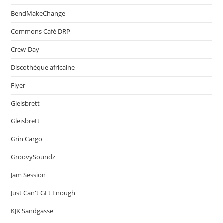
BendMakeChange
Commons Café DRP
Crew-Day
Discothèque africaine
Flyer
Gleisbrett
Gleisbrett
Grin Cargo
GroovySoundz
Jam Session
Just Can't GEt Enough
KJK Sandgasse