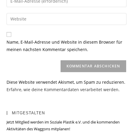
oder
deine
Benutzernamen
E-
Gib
zum
Mail-
deine
Kommentieren
Adresse
Website-
ein
zum
URL
Name, E-Mail-Adresse und Website in diesem Browser für
Kommentieren
ein
meinen nächsten Kommentar speichern.
ein
(optional)
Diese Website verwendet Akismet, um Spam zu reduzieren.
Erfahre, wie deine Kommentardaten verarbeitet werden.
MITGESTALTEN
Jetzt Mitglied werden im Soziale Plastik e.V. und die kommenden
Aktivitäten des Waggons mitplanen!