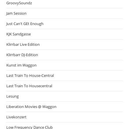
GroovySoundz
Jam Session
Just Can't GEt Enough
KJK Sandgasse
Klirrbar Live Edition
Klirrbarr DJ-Edition
Kunst im Waggon
Last Train To House-Central
Last Train To Housecentral
Lesung
Liberation Movies @ Waggon
Livekonzert
Low Frequency Dance Club