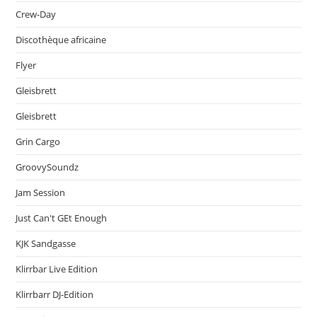
Crew-Day
Discothèque africaine
Flyer
Gleisbrett
Gleisbrett
Grin Cargo
GroovySoundz
Jam Session
Just Can't GEt Enough
KJK Sandgasse
Klirrbar Live Edition
Klirrbarr DJ-Edition