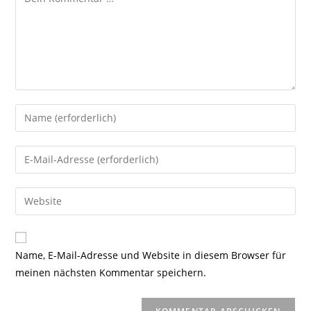
Gib
deinen
Namen
Gib
oder
deine
Benutzernamen
E-
Gib
zum
Mail-
deine
Kommentieren
Adresse
Website-
ein
zum
URL
Name, E-Mail-Adresse und Website in diesem Browser für
Kommentieren
ein
meinen nächsten Kommentar speichern.
ein
(optional)