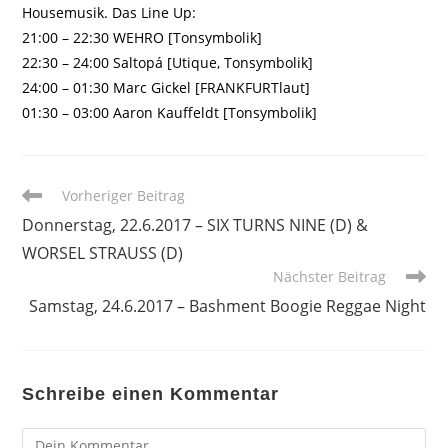
Housemusik. Das Line Up:
21:00 – 22:30 WEHRO [Tonsymbolik]
22:30 – 24:00 Saltopá [Utique, Tonsymbolik]
24:00 – 01:30 Marc Gickel [FRANKFURTlaut]
01:30 – 03:00 Aaron Kauffeldt [Tonsymbolik]
Weitere
Vorheriger Beitrag
Artikel
Donnerstag, 22.6.2017 – SIX TURNS NINE (D) &
ansehen
WORSEL STRAUSS (D)
Nächster Beitrag
Samstag, 24.6.2017 – Bashment Boogie Reggae Night
Schreibe einen Kommentar
Kommentar