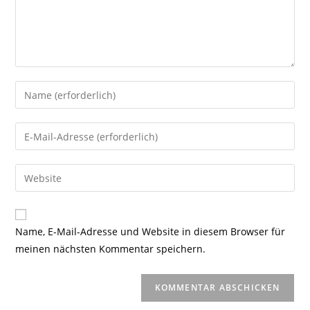
Gib
deinen
Namen
Gib
oder
deine
Benutzernamen
E-
Gib
zum
Mail-
deine
Kommentieren
Adresse
Website-
ein
zum
URL
Name, E-Mail-Adresse und Website in diesem Browser für
Kommentieren
ein
meinen nächsten Kommentar speichern.
ein
(optional)