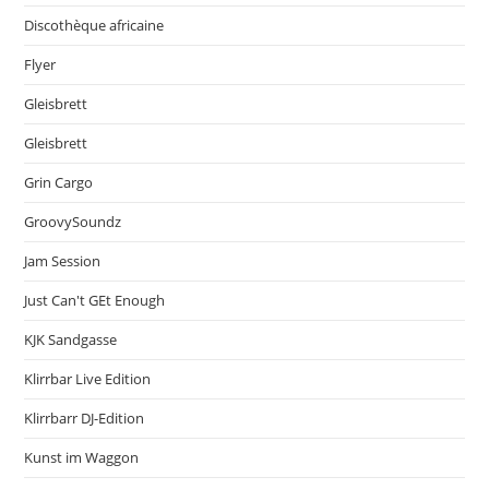
Discothèque africaine
Flyer
Gleisbrett
Gleisbrett
Grin Cargo
GroovySoundz
Jam Session
Just Can't GEt Enough
KJK Sandgasse
Klirrbar Live Edition
Klirrbarr DJ-Edition
Kunst im Waggon