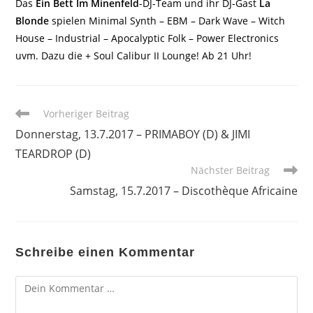
Das
Ein Bett Im Minenfeld
-DJ-Team und ihr DJ-Gast
La
Blonde
spielen Minimal Synth – EBM – Dark Wave – Witch
House – Industrial – Apocalyptic Folk – Power Electronics
uvm. Dazu die + Soul Calibur II Lounge! Ab 21 Uhr!
Weitere
Vorheriger Beitrag
Artikel
Donnerstag, 13.7.2017 – PRIMABOY (D) & JIMI
ansehen
TEARDROP (D)
Nächster Beitrag
Samstag, 15.7.2017 – Discothèque Africaine
Schreibe einen Kommentar
Kommentar