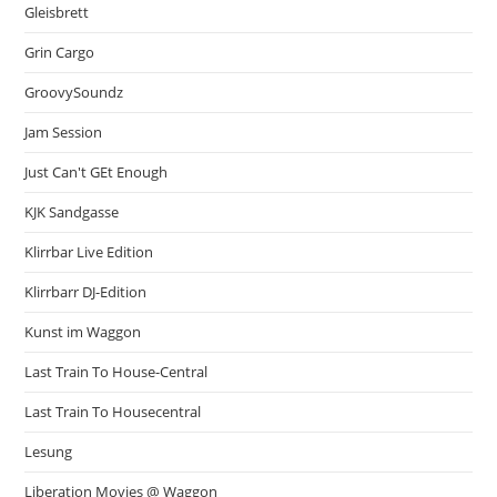
Gleisbrett
Grin Cargo
GroovySoundz
Jam Session
Just Can't GEt Enough
KJK Sandgasse
Klirrbar Live Edition
Klirrbarr DJ-Edition
Kunst im Waggon
Last Train To House-Central
Last Train To Housecentral
Lesung
Liberation Movies @ Waggon