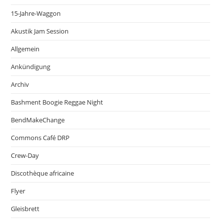
15-Jahre-Waggon
Akustik Jam Session
Allgemein
Ankündigung
Archiv
Bashment Boogie Reggae Night
BendMakeChange
Commons Café DRP
Crew-Day
Discothèque africaine
Flyer
Gleisbrett