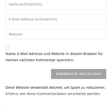
Gib
deinen
Namen
Gib
oder
deine
Benutzernamen
E-
Gib
zum
Mail-
deine
Kommentieren
Adresse
Website-
ein
zum
URL
Name, E-Mail-Adresse und Website in diesem Browser für
Kommentieren
ein
meinen nächsten Kommentar speichern.
ein
(optional)
Diese Website verwendet Akismet, um Spam zu reduzieren.
Erfahre, wie deine Kommentardaten verarbeitet werden.