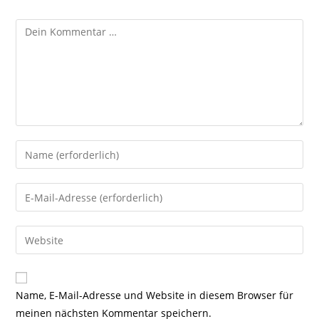
Kommentar
Gib
deinen
Namen
Gib
oder
deine
Benutzernamen
E-
Gib
zum
Mail-
deine
Kommentieren
Adresse
Website-
ein
zum
URL
Name, E-Mail-Adresse und Website in diesem Browser für
Kommentieren
ein
meinen nächsten Kommentar speichern.
ein