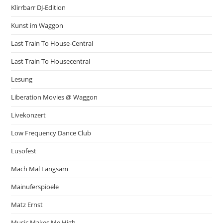
Klirrbarr DJ-Edition
Kunst im Waggon
Last Train To House-Central
Last Train To Housecentral
Lesung
Liberation Movies @ Waggon
Livekonzert
Low Frequency Dance Club
Lusofest
Mach Mal Langsam
Mainuferspioele
Matz Ernst
Music Makes Me High