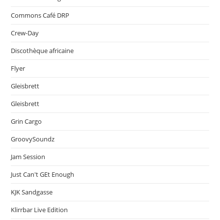
Commons Café DRP
Crew-Day
Discothèque africaine
Flyer
Gleisbrett
Gleisbrett
Grin Cargo
GroovySoundz
Jam Session
Just Can't GEt Enough
KJK Sandgasse
Klirrbar Live Edition