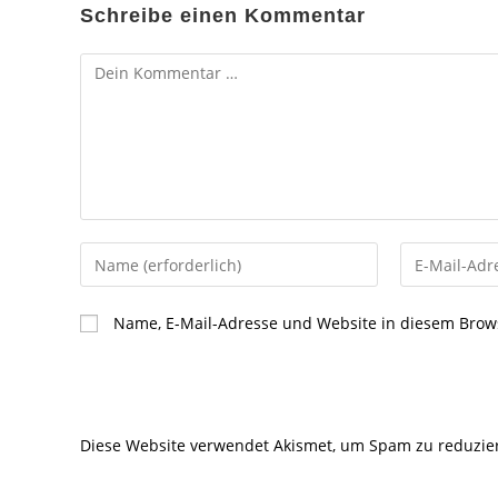
Schreibe einen Kommentar
Kommentar
Gib
Gib
deinen
deine
Namen
E-
Name, E-Mail-Adresse und Website in diesem Brow
oder
Mail-
Benutzernamen
Adresse
zum
zum
Kommentieren
Kommentier
Diese Website verwendet Akismet, um Spam zu reduzie
ein
ein