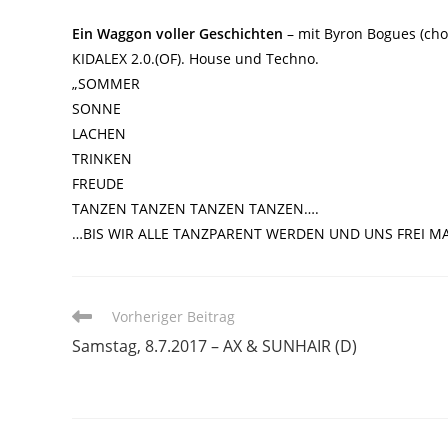
Ein Waggon voller Geschichten
– mit Byron Bogues (ch
KIDALEX 2.0.(OF). House und Techno.
„SOMMER
SONNE
LACHEN
TRINKEN
FREUDE
TANZEN TANZEN TANZEN TANZEN….
…BIS WIR ALLE TANZPARENT WERDEN UND UNS FREI M
Weitere
Vorheriger Beitrag
Artikel
Samstag, 8.7.2017 – AX & SUNHAIR (D)
ansehen