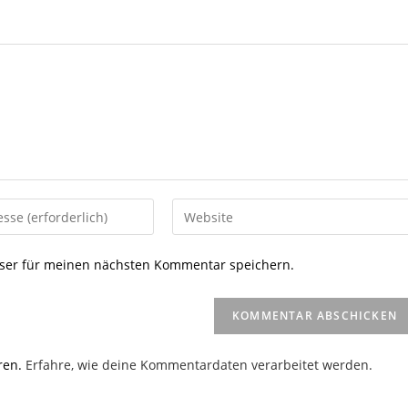
Gib
deine
Website-
ser für meinen nächsten Kommentar speichern.
URL
ein
(optional)
en
ren.
Erfahre, wie deine Kommentardaten verarbeitet werden.