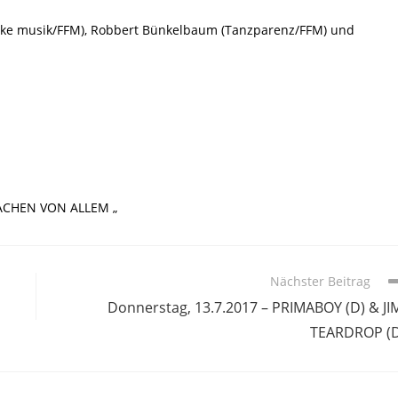
oke musik/FFM), Robbert Bünkelbaum (Tanzparenz/FFM) und
ACHEN VON ALLEM „
Nächster Beitrag
Donnerstag, 13.7.2017 – PRIMABOY (D) & JI
TEARDROP (D