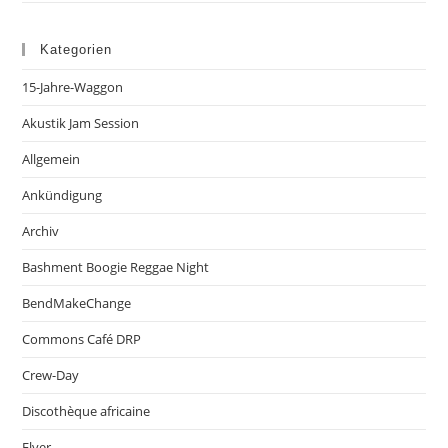
Kategorien
15-Jahre-Waggon
Akustik Jam Session
Allgemein
Ankündigung
Archiv
Bashment Boogie Reggae Night
BendMakeChange
Commons Café DRP
Crew-Day
Discothèque africaine
Flyer