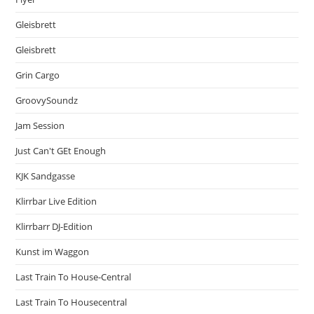
Gleisbrett
Gleisbrett
Grin Cargo
GroovySoundz
Jam Session
Just Can't GEt Enough
KJK Sandgasse
Klirrbar Live Edition
Klirrbarr DJ-Edition
Kunst im Waggon
Last Train To House-Central
Last Train To Housecentral