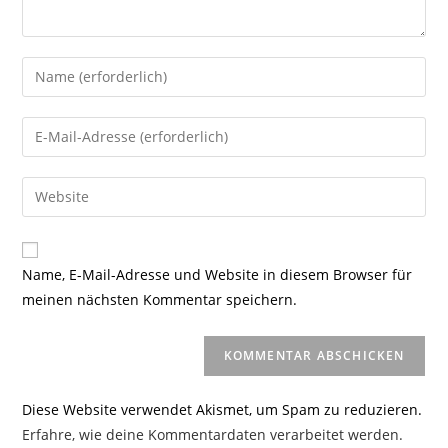
Gib
deinen
Namen
Gib
oder
deine
Benutzernamen
E-
Gib
zum
Mail-
deine
Kommentieren
Adresse
Website-
ein
zum
URL
Name, E-Mail-Adresse und Website in diesem Browser für
Kommentieren
ein
meinen nächsten Kommentar speichern.
ein
(optional)
Diese Website verwendet Akismet, um Spam zu reduzieren.
Erfahre, wie deine Kommentardaten verarbeitet werden.