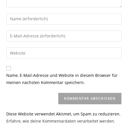
Gib
deinen
Namen
Gib
oder
deine
Benutzernamen
E-
Gib
zum
Mail-
deine
Kommentieren
Adresse
Website-
ein
zum
URL
Name, E-Mail-Adresse und Website in diesem Browser für
Kommentieren
ein
meinen nächsten Kommentar speichern.
ein
(optional)
Diese Website verwendet Akismet, um Spam zu reduzieren.
Erfahre, wie deine Kommentardaten verarbeitet werden.