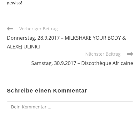
gewiss!
Weitere
Vorheriger Beitrag
Artikel
Donnerstag, 28.9.2017 – MILKSHAKE YOUR BODY &
ansehen
ALEXEJ ULINICI
Nächster Beitrag
Samstag, 30.9.2017 – Discothèque Africaine
Schreibe einen Kommentar
Kommentar