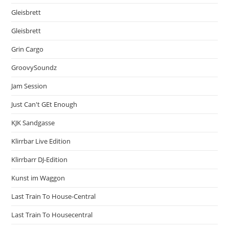
Gleisbrett
Gleisbrett
Grin Cargo
GroovySoundz
Jam Session
Just Can't GEt Enough
KJK Sandgasse
Klirrbar Live Edition
Klirrbarr DJ-Edition
Kunst im Waggon
Last Train To House-Central
Last Train To Housecentral