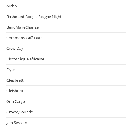
Archiv
Bashment Boogie Reggae Night
BendMakeChange
Commons Café DRP
Crew-Day
Discothèque africaine
Flyer
Gleisbrett
Gleisbrett
Grin Cargo
GroovySoundz
Jam Session