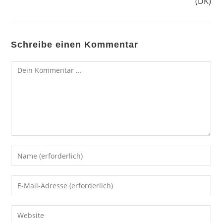
(DK)
Schreibe einen Kommentar
Kommentar
Gib
deinen
Namen
Gib
oder
deine
Benutzernamen
E-
Gib
zum
Mail-