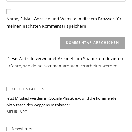
deine
Kommentieren
Adresse
Website-
ein
zum
URL
Name, E-Mail-Adresse und Website in diesem Browser für
Kommentieren
ein
meinen nächsten Kommentar speichern.
ein
(optional)
Diese Website verwendet Akismet, um Spam zu reduzieren.
Erfahre, wie deine Kommentardaten verarbeitet werden.
MITGESTALTEN
Jetzt Mitglied werden im Soziale Plastik e.V. und die kommenden
Aktivitäten des Waggons mitplanen!
MEHR INFO
Newsletter