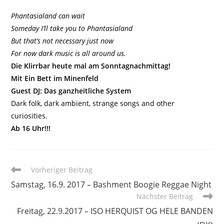
Phantasialand can wait
Someday I’ll take you to Phantasialand
But that’s not necessary just now
For now dark music is all around us.
Die Klirrbar heute mal am Sonntagnachmittag!
Mit Ein Bett im Minenfeld
Guest DJ: Das ganzheitliche System
Dark folk, dark ambient, strange songs and other
curiosities.
Ab 16 Uhr!!!
Weitere
Vorheriger Beitrag
Artikel
Samstag, 16.9. 2017 – Bashment Boogie Reggae Night
ansehen
Nächster Beitrag
Freitag, 22.9.2017 – ISO HERQUIST OG HELE BANDEN