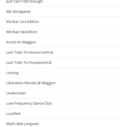
Just Can't GEt Enough
KJK Sandgasse
Klirrbar Live Edition
Klirrbarr DJ-Edition
Kunst im Waggon
Last Train To House-Central
Last Train To Housecentral
Lesung
Liberation Movies @ Waggon
Livekonzert
Low Frequency Dance Club
Lusofest
Mach Mal Langsam