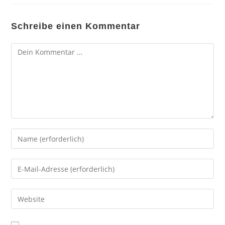
Schreibe einen Kommentar
Kommentar
Gib
deinen
Namen
Gib
oder
deine
Benutzernamen
E-
Gib
zum
Mail-
deine
Kommentieren
Adresse
Website-
ein