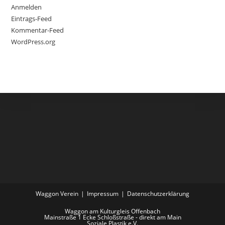
Anmelden
Eintrags-Feed
Kommentar-Feed
WordPress.org
Waggon Verein
Impressum
Datenschutzerklärung
Waggon am Kulturgleis Offenbach
Mainstraße 1 Ecke Schloßstraße - direkt am Main
Soziale Plastik e.V.