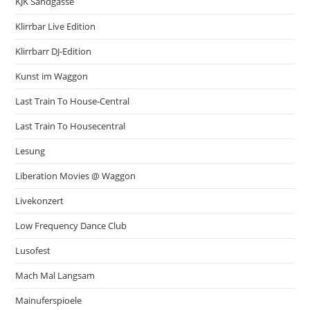
KJK Sandgasse
Klirrbar Live Edition
Klirrbarr DJ-Edition
Kunst im Waggon
Last Train To House-Central
Last Train To Housecentral
Lesung
Liberation Movies @ Waggon
Livekonzert
Low Frequency Dance Club
Lusofest
Mach Mal Langsam
Mainuferspioele