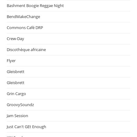
Bashment Boogie Reggae Night
BendMakeChange
Commons Café DRP
Crew-Day
Discothèque africaine
Flyer
Gleisbrett
Gleisbrett
Grin Cargo
GroovySoundz
Jam Session
Just Can't GEt Enough