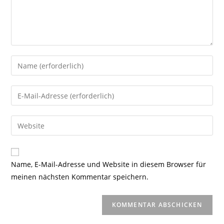
Gib
deinen
Namen
Gib
oder
deine
Benutzernamen
E-
Gib
zum
Mail-
deine
Kommentieren
Adresse
Website-
ein
zum
URL
Name, E-Mail-Adresse und Website in diesem Browser für
Kommentieren
ein
meinen nächsten Kommentar speichern.
ein
(optional)