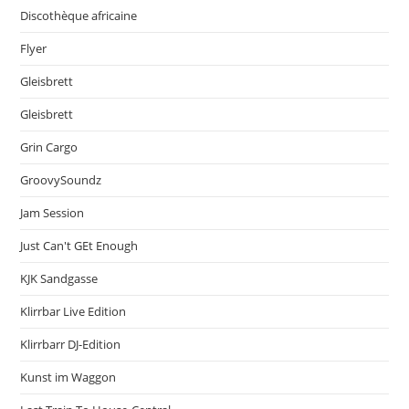
Discothèque africaine
Flyer
Gleisbrett
Gleisbrett
Grin Cargo
GroovySoundz
Jam Session
Just Can't GEt Enough
KJK Sandgasse
Klirrbar Live Edition
Klirrbarr DJ-Edition
Kunst im Waggon