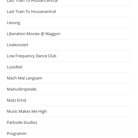
Last Train To House-Central
Last Train To Housecentral
Lesung
Liberation Movies @ Waggon
Livekonzert
Low Frequency Dance Club
Lusofest
Mach Mal Langsam
Mainuferspioele
Matz Ernst
Music Makes Me High
Parkside Studios
Programm