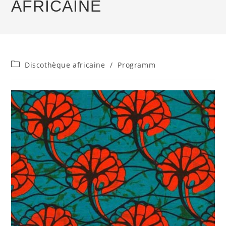
AFRICAINE
Beitrags-
Discothèque africaine
/
Programm
Kategorie: