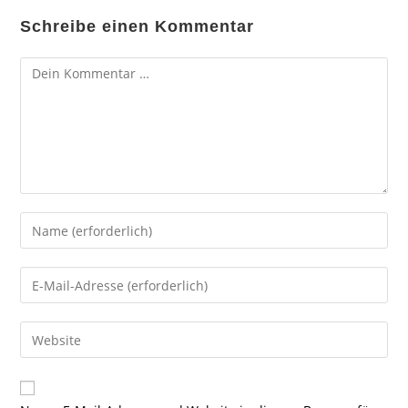
Schreibe einen Kommentar
Kommentar
Gib
deinen
Namen
Gib
oder
deine
Benutzernamen
E-
Gib
zum
Mail-
deine
Kommentieren
Adresse
Website-
ein
zum
URL