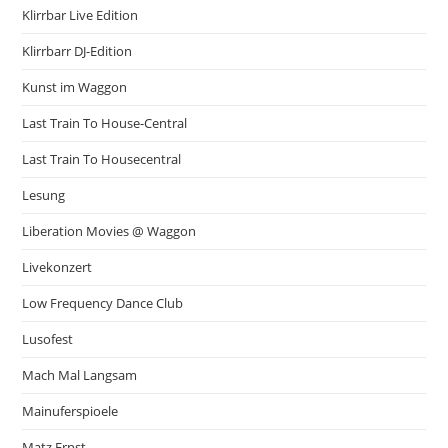
Klirrbar Live Edition
Klirrbarr DJ-Edition
Kunst im Waggon
Last Train To House-Central
Last Train To Housecentral
Lesung
Liberation Movies @ Waggon
Livekonzert
Low Frequency Dance Club
Lusofest
Mach Mal Langsam
Mainuferspioele
Matz Ernst