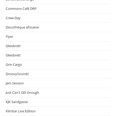
Commons Café DRP
Crew-Day
Discothèque africaine
Flyer
Gleisbrett
Gleisbrett
Grin Cargo
GroovySoundz
Jam Session
Just Can't GEt Enough
KJK Sandgasse
Klirrbar Live Edition