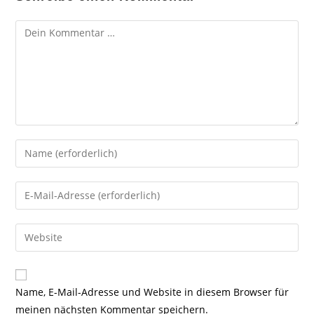
Kommentar
Gib
deinen
Namen
Gib
oder
deine
Benutzernamen
E-
Gib
zum
Mail-
deine
Kommentieren
Adresse
Website-
ein
zum
URL
Name, E-Mail-Adresse und Website in diesem Browser für
Kommentieren
ein
meinen nächsten Kommentar speichern.
ein