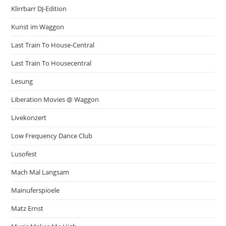
Klirrbarr DJ-Edition
Kunst im Waggon
Last Train To House-Central
Last Train To Housecentral
Lesung
Liberation Movies @ Waggon
Livekonzert
Low Frequency Dance Club
Lusofest
Mach Mal Langsam
Mainuferspioele
Matz Ernst