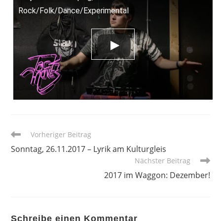
Rock/Folk/Dance/Experimental
Weitere
Vorheriger Beitrag
Artikel
Sonntag, 26.11.2017 – Lyrik am Kulturgleis
ansehen
Nächster Beitrag
2017 im Waggon: Dezember!
Schreibe einen Kommentar