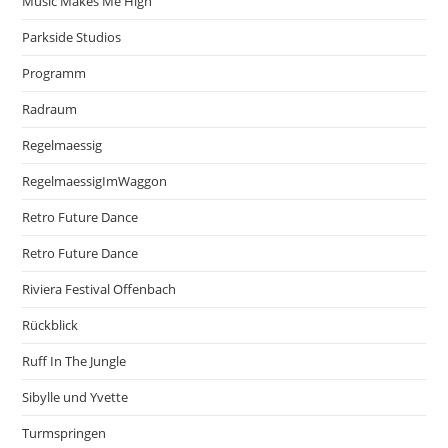
Music Makes Me High
Parkside Studios
Programm
Radraum
Regelmaessig
RegelmaessigImWaggon
Retro Future Dance
Retro Future Dance
Riviera Festival Offenbach
Rückblick
Ruff In The Jungle
Sibylle und Yvette
Turmspringen