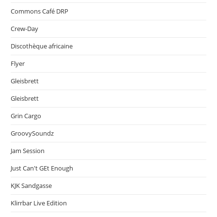
Commons Café DRP
Crew-Day
Discothèque africaine
Flyer
Gleisbrett
Gleisbrett
Grin Cargo
GroovySoundz
Jam Session
Just Can't GEt Enough
KJK Sandgasse
Klirrbar Live Edition