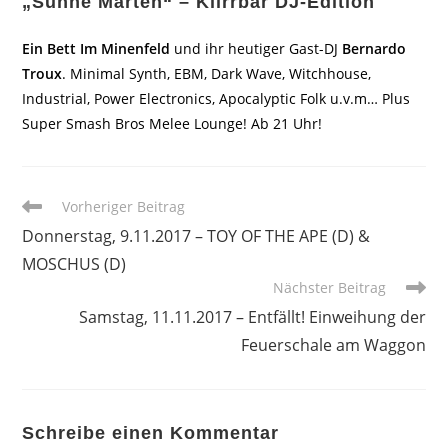
„Sünne Märten“ – Klirrbar DJ-Edition
Ein Bett Im Minenfeld
und ihr heutiger Gast-DJ
Bernardo
Troux
. Minimal Synth, EBM, Dark Wave, Witchhouse,
Industrial, Power Electronics, Apocalyptic Folk u.v.m… Plus
Super Smash Bros Melee Lounge! Ab 21 Uhr!
Weitere
Vorheriger Beitrag
Artikel
Donnerstag, 9.11.2017 – TOY OF THE APE (D) &
ansehen
MOSCHUS (D)
Nächster Beitrag
Samstag, 11.11.2017 – Entfällt! Einweihung der
Feuerschale am Waggon
Schreibe einen Kommentar