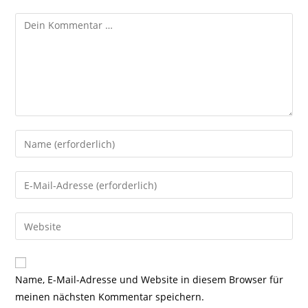
Kommentar
Gib
deinen
Namen
Gib
oder
deine
Benutzernamen
E-
Gib
zum
Mail-
deine
Kommentieren
Adresse
Website-
ein
zum
URL
Name, E-Mail-Adresse und Website in diesem Browser für
Kommentieren
ein
meinen nächsten Kommentar speichern.
ein
(optional)