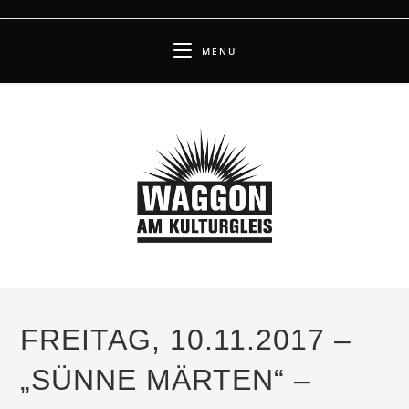
Zum
Inhalt
MENÜ
springen
FREITAG, 10.11.2017 –
„SÜNNE MÄRTEN“ –