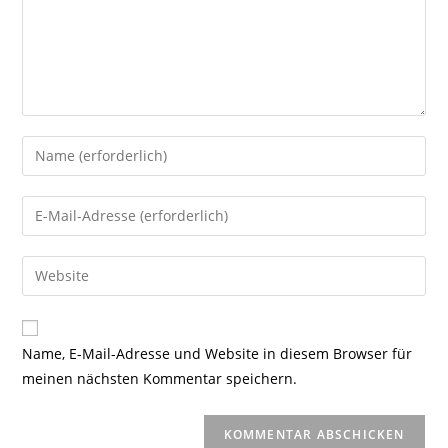
Gib
deinen
Namen
Gib
oder
deine
Benutzernamen
E-
Gib
zum
Mail-
deine
Kommentieren
Adresse
Website-
ein
zum
URL
Name, E-Mail-Adresse und Website in diesem Browser für
Kommentieren
ein
meinen nächsten Kommentar speichern.
ein
(optional)