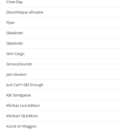
Crew-Day
Discothèque africaine
Flyer
Gleisbrett
Gleisbrett
Grin Cargo
GroovySoundz
Jam Session
Just Can't GEt Enough
KJK Sandgasse
Klirrbar Live Edition
Klirrbarr DJ-Edition
Kunst im Waggon