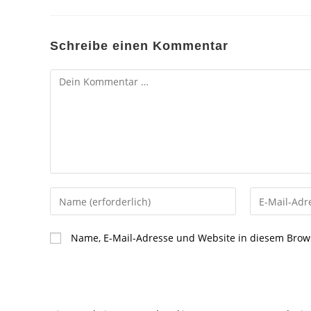
Schreibe einen Kommentar
Kommentar
Gib
Gib
deinen
deine
Namen
E-
Name, E-Mail-Adresse und Website in diesem Brow
oder
Mail-
Benutzernamen
Adresse
zum
zum
Kommentieren
Kommentier