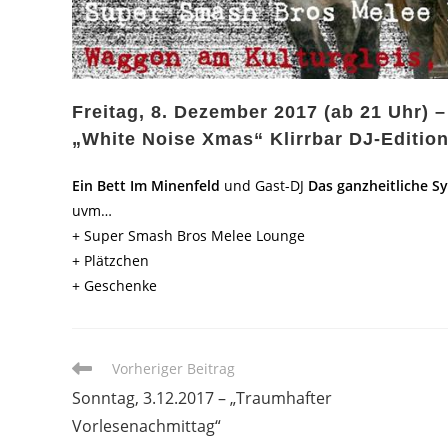
Freitag, 8. Dezember 2017 (ab 21 Uhr) –
„White Noise Xmas“ Klirrbar DJ-Editio
Ein Bett Im Minenfeld
und Gast-DJ
Das ganzheitliche S
uvm…
+ Super Smash Bros Melee Lounge
+ Plätzchen
+ Geschenke
Weitere
Vorheriger Beitrag
Artikel
Sonntag, 3.12.2017 – „Traumhafter
ansehen
Vorlesenachmittag“