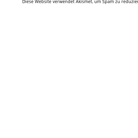
Diese Website verwendet Akismet, um Spam zu reduzie
ein
ein