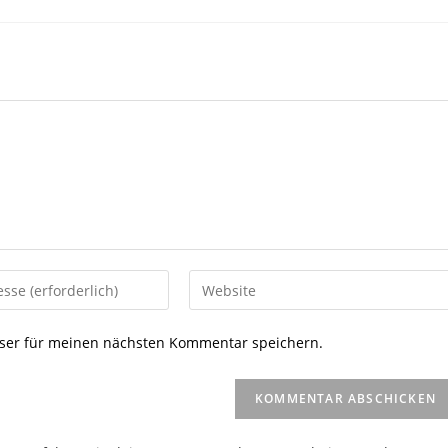
Gib
deine
Website-
ser für meinen nächsten Kommentar speichern.
URL
ein
(optional)
en