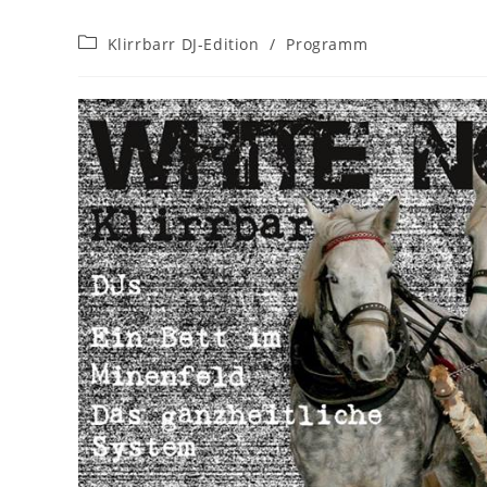
Beitrags-
Klirrbarr DJ-Edition
/
Programm
Kategorie: