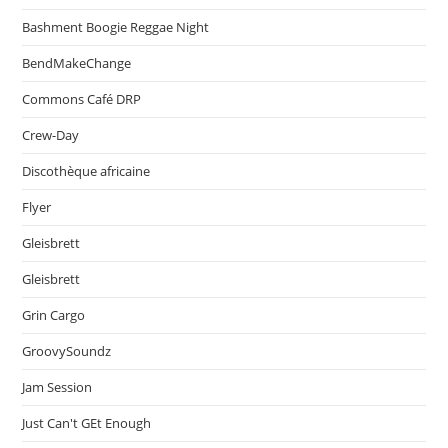
Bashment Boogie Reggae Night
BendMakeChange
Commons Café DRP
Crew-Day
Discothèque africaine
Flyer
Gleisbrett
Gleisbrett
Grin Cargo
GroovySoundz
Jam Session
Just Can't GEt Enough