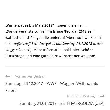
„Winterpause bis März 2018“
– sagen die einen….
„Sonderveranstaltungen im Januar/Februar 2018 sehr
wahrscheinlich“
sagen die anderen! (Aber noch weiß man
nix –
außer, daß Seth Faergolzia am Sonntag, 21.1.2018 in den
Waggon kommt
!). Mehr Information bald, hier!
Schöne
Rutschtage und eine gute Feier wünscht der Waggon!
Weitere
Vorheriger Beitrag
Artikel
Samstag, 23.12.2017 – WWF – Waggon Weihnachts
ansehen
Feierei
Nächster Beitrag
Sonntag, 21.01.2018 – SETH FAERGOLZIA (USA)