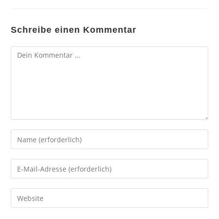
Schreibe einen Kommentar
Kommentar
Gib
deinen
Namen
Gib
oder
deine
Benutzernamen
E-
Gib
zum
Mail-
deine
Kommentieren
Adresse
Website-