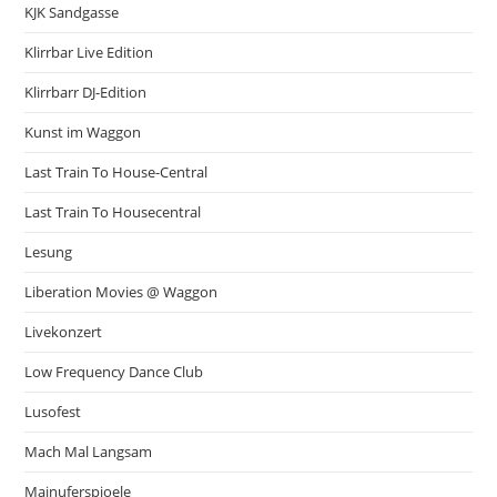
KJK Sandgasse
Klirrbar Live Edition
Klirrbarr DJ-Edition
Kunst im Waggon
Last Train To House-Central
Last Train To Housecentral
Lesung
Liberation Movies @ Waggon
Livekonzert
Low Frequency Dance Club
Lusofest
Mach Mal Langsam
Mainuferspioele