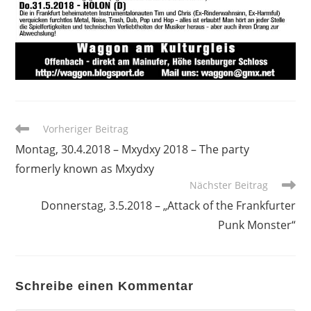
Weitere
Vorheriger Beitrag
Artikel
Montag, 30.4.2018 – Mxydxy 2018 – The party
ansehen
formerly known as Mxydxy
Nächster Beitrag
Donnerstag, 3.5.2018 – „Attack of the Frankfurter
Punk Monster“
Schreibe einen Kommentar