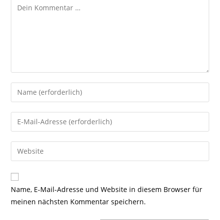
Kommentar
Gib
deinen
Namen
Gib
oder
deine
Benutzernamen
E-
Gib
zum
Mail-
deine
Kommentieren
Adresse
Website-
ein
zum
URL
Name, E-Mail-Adresse und Website in diesem Browser für
Kommentieren
ein
meinen nächsten Kommentar speichern.
ein
(optional)