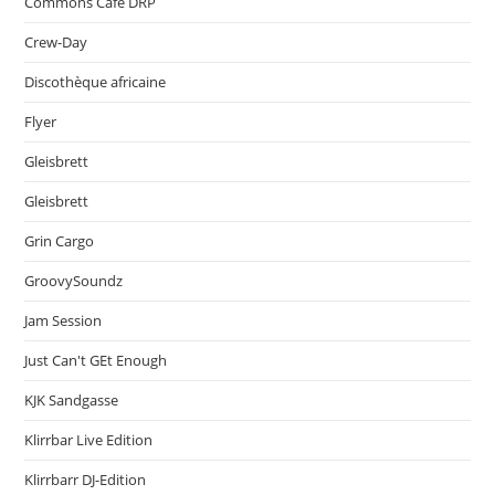
Commons Café DRP
Crew-Day
Discothèque africaine
Flyer
Gleisbrett
Gleisbrett
Grin Cargo
GroovySoundz
Jam Session
Just Can't GEt Enough
KJK Sandgasse
Klirrbar Live Edition
Klirrbarr DJ-Edition