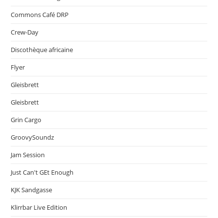
Commons Café DRP
Crew-Day
Discothèque africaine
Flyer
Gleisbrett
Gleisbrett
Grin Cargo
GroovySoundz
Jam Session
Just Can't GEt Enough
KJK Sandgasse
Klirrbar Live Edition