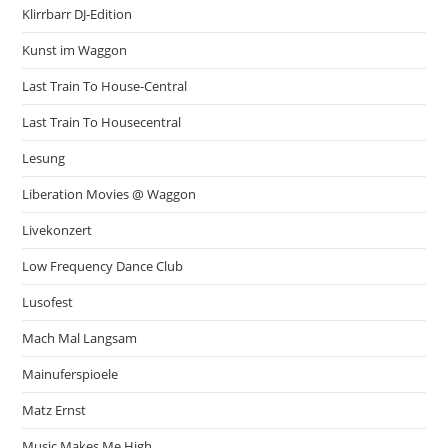
Klirrbarr DJ-Edition
Kunst im Waggon
Last Train To House-Central
Last Train To Housecentral
Lesung
Liberation Movies @ Waggon
Livekonzert
Low Frequency Dance Club
Lusofest
Mach Mal Langsam
Mainuferspioele
Matz Ernst
Music Makes Me High