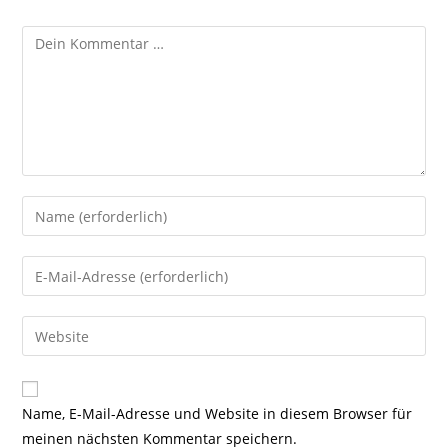
Kommentar
Gib
deinen
Namen
Gib
oder
deine
Benutzernamen
E-
Gib
zum
Mail-
deine
Kommentieren
Adresse
Website-
ein
zum
URL
Name, E-Mail-Adresse und Website in diesem Browser für
Kommentieren
ein
meinen nächsten Kommentar speichern.
ein