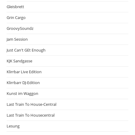
Gleisbrett
Grin Cargo
GroovySoundz
Jam Session
Just Can't GEt Enough
KJK Sandgasse
Klirrbar Live Edition
Klirrbarr DJ-Edition
Kunst im Waggon
Last Train To House-Central
Last Train To Housecentral
Lesung