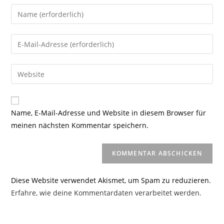
Gib
deinen
Namen
Gib
oder
deine
Benutzernamen
E-
Gib
zum
Mail-
deine
Kommentieren
Adresse
Website-
ein
zum
URL
Name, E-Mail-Adresse und Website in diesem Browser für
Kommentieren
ein
meinen nächsten Kommentar speichern.
ein
(optional)
Diese Website verwendet Akismet, um Spam zu reduzieren.
Erfahre, wie deine Kommentardaten verarbeitet werden.