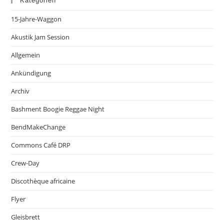
Kategorien
15-Jahre-Waggon
Akustik Jam Session
Allgemein
Ankündigung
Archiv
Bashment Boogie Reggae Night
BendMakeChange
Commons Café DRP
Crew-Day
Discothèque africaine
Flyer
Gleisbrett