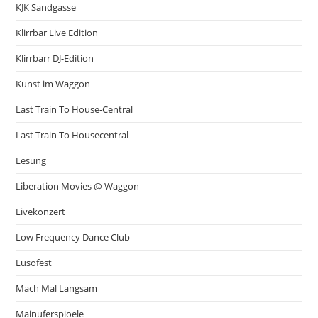
KJK Sandgasse
Klirrbar Live Edition
Klirrbarr DJ-Edition
Kunst im Waggon
Last Train To House-Central
Last Train To Housecentral
Lesung
Liberation Movies @ Waggon
Livekonzert
Low Frequency Dance Club
Lusofest
Mach Mal Langsam
Mainuferspioele