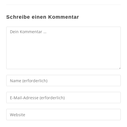
Schreibe einen Kommentar
Kommentar
Gib
deinen
Namen
Gib
oder
deine
Benutzernamen
E-
Gib
zum
Mail-
deine
Kommentieren
Adresse
Website-