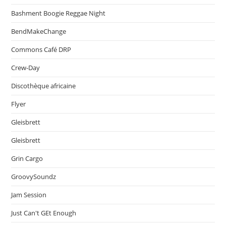
Bashment Boogie Reggae Night
BendMakeChange
Commons Café DRP
Crew-Day
Discothèque africaine
Flyer
Gleisbrett
Gleisbrett
Grin Cargo
GroovySoundz
Jam Session
Just Can't GEt Enough