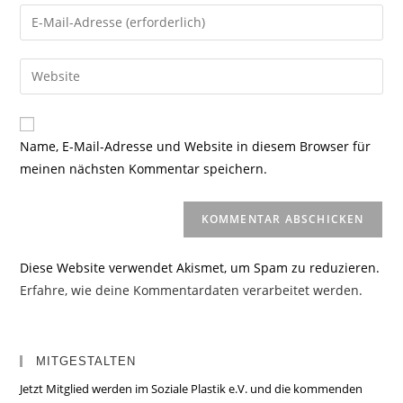
Namen
Gib
oder
deine
Benutzernamen
E-
Gib
zum
Mail-
deine
Kommentieren
Adresse
Website-
ein
zum
URL
Name, E-Mail-Adresse und Website in diesem Browser für
Kommentieren
ein
meinen nächsten Kommentar speichern.
ein
(optional)
Diese Website verwendet Akismet, um Spam zu reduzieren.
Erfahre, wie deine Kommentardaten verarbeitet werden.
MITGESTALTEN
Jetzt Mitglied werden im Soziale Plastik e.V. und die kommenden