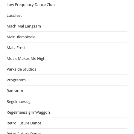
Low Frequency Dance Club
Lusofest
Mach Mal Langsam
Mainuferspioele
Matz Ernst
Music Makes Me High
Parkside Studios
Programm
Radraum
Regelmaessig
RegelmaessigImWaggon
Retro Future Dance
Retro Future Dance