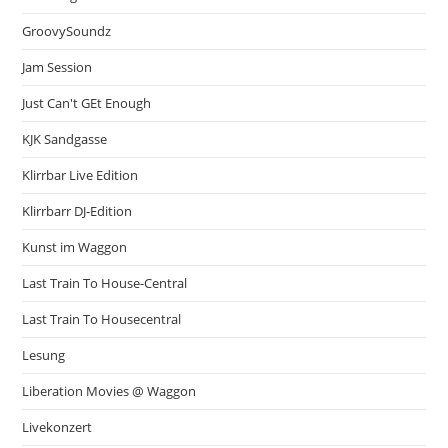
GroovySoundz
Jam Session
Just Can't GEt Enough
KJK Sandgasse
Klirrbar Live Edition
Klirrbarr DJ-Edition
Kunst im Waggon
Last Train To House-Central
Last Train To Housecentral
Lesung
Liberation Movies @ Waggon
Livekonzert