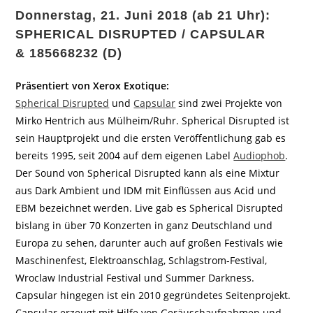
Donnerstag, 21. Juni 2018 (ab 21 Uhr):
SPHERICAL DISRUPTED / CAPSULAR
& 185668232 (D)
Präsentiert von Xerox Exotique:
Spherical Disrupted
und
Capsular
sind zwei Projekte von
Mirko Hentrich aus Mülheim/Ruhr. Spherical Disrupted ist
sein Hauptprojekt und die ersten Veröffentlichung gab es
bereits 1995, seit 2004 auf dem eigenen Label
Audiophob
.
Der Sound von Spherical Disrupted kann als eine Mixtur
aus Dark Ambient und IDM mit Einflüssen aus Acid und
EBM bezeichnet werden. Live gab es Spherical Disrupted
bislang in über 70 Konzerten in ganz Deutschland und
Europa zu sehen, darunter auch auf großen Festivals wie
Maschinenfest, Elektroanschlag, Schlagstrom-Festival,
Wroclaw Industrial Festival und Summer Darkness.
Capsular hingegen ist ein 2010 gegründetes Seitenprojekt.
Capsular erzeugt mit Hilfe von Geräuschaufnahmen und