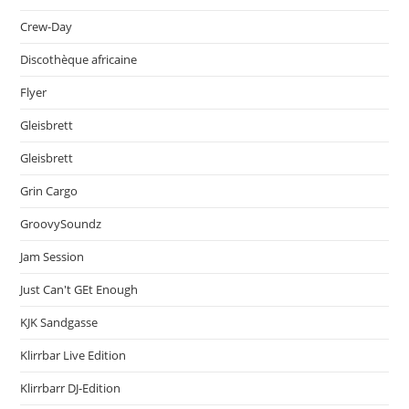
Crew-Day
Discothèque africaine
Flyer
Gleisbrett
Gleisbrett
Grin Cargo
GroovySoundz
Jam Session
Just Can't GEt Enough
KJK Sandgasse
Klirrbar Live Edition
Klirrbarr DJ-Edition