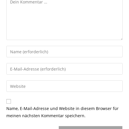
Kommentar
Gib
deinen
Namen
Gib
oder
deine
Benutzernamen
E-
Gib
zum
Mail-
deine
Kommentieren
Adresse
Website-
ein
zum
URL
Name, E-Mail-Adresse und Website in diesem Browser für
Kommentieren
ein
meinen nächsten Kommentar speichern.
ein
(optional)