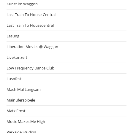
Kunst im Waggon
Last Train To House-Central
Last Train To Housecentral
Lesung
Liberation Movies @ Waggon
Livekonzert
Low Frequency Dance Club
Lusofest
Mach Mal Langsam
Mainuferspioele
Matz Ernst
Music Makes Me High
Parkside Studios