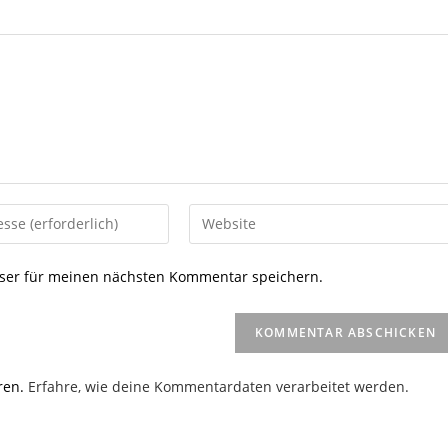
Gib
deine
Website-
ser für meinen nächsten Kommentar speichern.
URL
ein
(optional)
en
ren.
Erfahre, wie deine Kommentardaten verarbeitet werden.