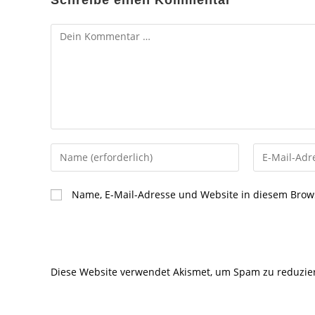
Kommentar
Gib
Gib
deinen
deine
Namen
E-
Name, E-Mail-Adresse und Website in diesem Brow
oder
Mail-
Benutzernamen
Adresse
zum
zum
Kommentieren
Kommentier
Diese Website verwendet Akismet, um Spam zu reduzie
ein
ein