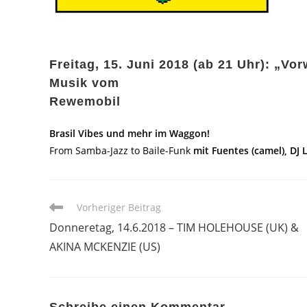
Freitag, 15. Juni 2018 (ab 21 Uhr): „V
Musik vom
Rewemobil
Brasil Vibes und mehr im Waggon!
From Samba-Jazz to Baile-Funk
mit Fuentes (camel), DJ 
Weitere
Vorheriger Beitrag
Artikel
Donneretag, 14.6.2018 – TIM HOLEHOUSE (UK) &
ansehen
AKINA MCKENZIE (US)
Schreibe einen Kommentar