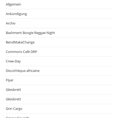
Allgemein
Ankündigung
Archiv
Bashment Boogie Reggae Night
BendMakeChange
Commons Café DRP
Crew-Day
Discothèque africaine
Flyer
Gleisbrett
Gleisbrett
Grin Cargo
GroovySoundz