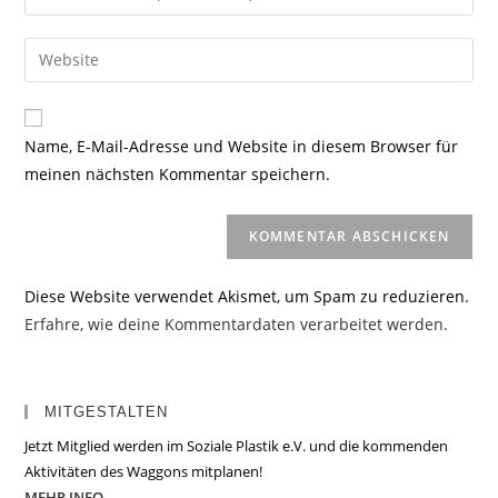
oder
deine
Benutzernamen
E-
Gib
zum
Mail-
deine
Kommentieren
Adresse
Website-
ein
zum
URL
Name, E-Mail-Adresse und Website in diesem Browser für
Kommentieren
ein
meinen nächsten Kommentar speichern.
ein
(optional)
Diese Website verwendet Akismet, um Spam zu reduzieren.
Erfahre, wie deine Kommentardaten verarbeitet werden.
MITGESTALTEN
Jetzt Mitglied werden im Soziale Plastik e.V. und die kommenden
Aktivitäten des Waggons mitplanen!
MEHR INFO