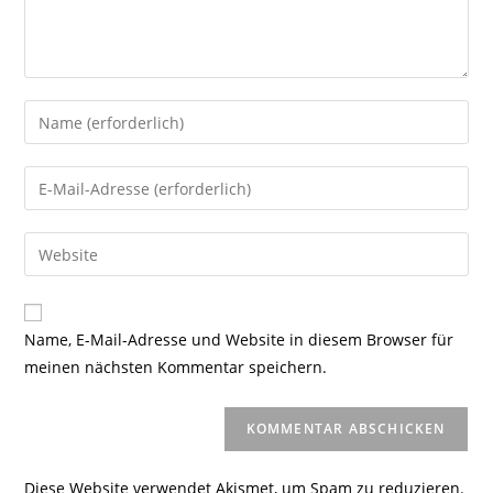
Gib
deinen
Namen
Gib
oder
deine
Benutzernamen
E-
Gib
zum
Mail-
deine
Kommentieren
Adresse
Website-
ein
zum
URL
Name, E-Mail-Adresse und Website in diesem Browser für
Kommentieren
ein
meinen nächsten Kommentar speichern.
ein
(optional)
Diese Website verwendet Akismet, um Spam zu reduzieren.