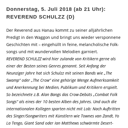
Donnerstag, 5. Juli 2018 (ab 21 Uhr):
REVEREND SCHULZZ (D)
Der Reverend aus Hanau kommt zu seiner alljährlichen
Predigt in den Waggon und bringt uns wieder ver­spon­ne­ne
Ge­schich­ten mit – ein­ge­hüllt in feine, me­lan­cho­li­sche Folk­
songs und mit wundervollen Melodien garniert.
REVEREND SCHULZZ wird hier zulande von Kritikern gerne als
einer der Besten seines Genres genannt. Seit Anfang der
Neunziger Jahre hat sich Schulzz mit seinen Bands wie „The
Swamp“ oder „The Crow“ eine gehörige Menge Aufmerksamkeit
und Anerkennung bei Medien, Publikum und Kritikern erspielt.
So bezeichnete z.B. Alan Bangs das Crow-Debüts „Combat Folk
Songs“ als eines der 10 besten Alben des Jahres. Und auch die
internationalen Kollegen sparten nicht mit Lob: Nach Auftritten
des Singer/Songwriters mit Künstlern wie Townes van Zandt, Yo
La Tengo, Giant Sand oder Ian Matthews schwärmte Desert-