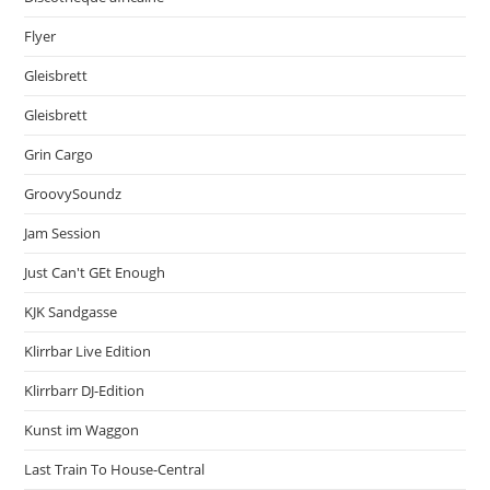
Flyer
Gleisbrett
Gleisbrett
Grin Cargo
GroovySoundz
Jam Session
Just Can't GEt Enough
KJK Sandgasse
Klirrbar Live Edition
Klirrbarr DJ-Edition
Kunst im Waggon
Last Train To House-Central