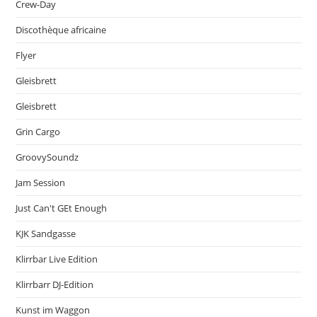
Crew-Day
Discothèque africaine
Flyer
Gleisbrett
Gleisbrett
Grin Cargo
GroovySoundz
Jam Session
Just Can't GEt Enough
KJK Sandgasse
Klirrbar Live Edition
Klirrbarr DJ-Edition
Kunst im Waggon