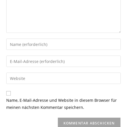
Gib
deinen
Namen
Gib
oder
deine
Benutzernamen
E-
Gib
zum
Mail-
deine
Kommentieren
Adresse
Website-
ein
zum
URL
Name, E-Mail-Adresse und Website in diesem Browser für
Kommentieren
ein
meinen nächsten Kommentar speichern.
ein
(optional)