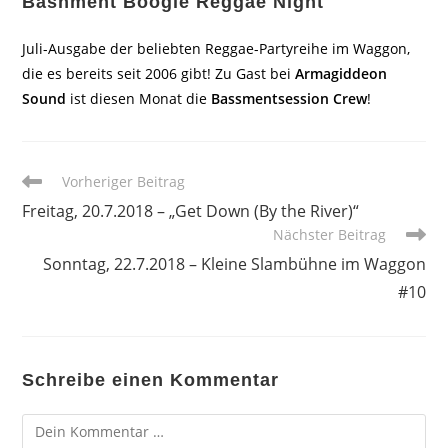
Bashment Boogie Reggae Night
Juli-Ausgabe der beliebten Reggae-Partyreihe im Waggon,
die es bereits seit 2006 gibt! Zu Gast bei
Armagiddeon
Sound
ist diesen Monat die
Bassmentsession Crew
!
Weitere
Vorheriger Beitrag
Artikel
Freitag, 20.7.2018 – „Get Down (By the River)“
ansehen
Nächster Beitrag
Sonntag, 22.7.2018 – Kleine Slambühne im Waggon
#10
Schreibe einen Kommentar
Kommentar