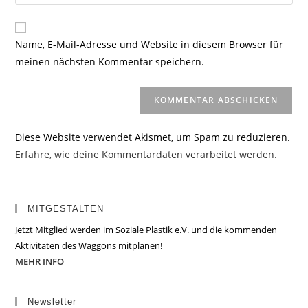
deine
Kommentieren
Adresse
Website-
ein
zum
URL
Name, E-Mail-Adresse und Website in diesem Browser für
Kommentieren
ein
meinen nächsten Kommentar speichern.
ein
(optional)
Diese Website verwendet Akismet, um Spam zu reduzieren.
Erfahre, wie deine Kommentardaten verarbeitet werden.
MITGESTALTEN
Jetzt Mitglied werden im Soziale Plastik e.V. und die kommenden
Aktivitäten des Waggons mitplanen!
MEHR INFO
Newsletter