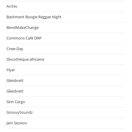
Archiv
Bashment Boogie Reggae Night
BendMakeChange
Commons Café DRP
Crew-Day
Discothèque africaine
Flyer
Gleisbrett
Gleisbrett
Grin Cargo
GroovySoundz
Jam Session