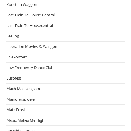
Kunst im Waggon
Last Train To House-Central
Last Train To Housecentral
Lesung
Liberation Movies @ Waggon
Livekonzert
Low Frequency Dance Club
Lusofest
Mach Mal Langsam
Mainuferspioele
Matz Ernst
Music Makes Me High
Parkside Studios