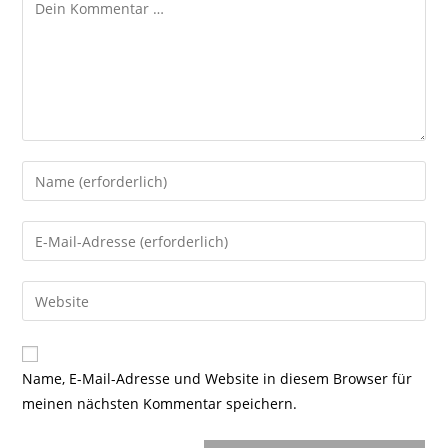
Kommentar
Gib
deinen
Namen
Gib
oder
deine
Benutzernamen
E-
Gib
zum
Mail-
deine
Kommentieren
Adresse
Website-
ein
zum
URL
Name, E-Mail-Adresse und Website in diesem Browser für
Kommentieren
ein
meinen nächsten Kommentar speichern.
ein
(optional)