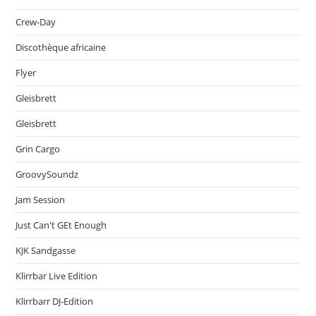
Crew-Day
Discothèque africaine
Flyer
Gleisbrett
Gleisbrett
Grin Cargo
GroovySoundz
Jam Session
Just Can't GEt Enough
KJK Sandgasse
Klirrbar Live Edition
Klirrbarr DJ-Edition