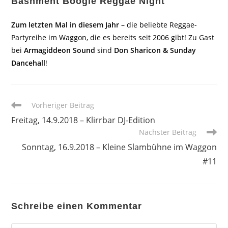
Bashment Boogie Reggae Night
Zum letzten Mal in diesem Jahr
– die beliebte Reggae-
Partyreihe im Waggon, die es bereits seit 2006 gibt! Zu Gast
bei
Armagiddeon Sound
sind
Don Sharicon & Sunday
Dancehall
!
Weitere
Vorheriger Beitrag
Artikel
Freitag, 14.9.2018 – Klirrbar DJ-Edition
ansehen
Nächster Beitrag
Sonntag, 16.9.2018 – Kleine Slambühne im Waggon
#11
Schreibe einen Kommentar