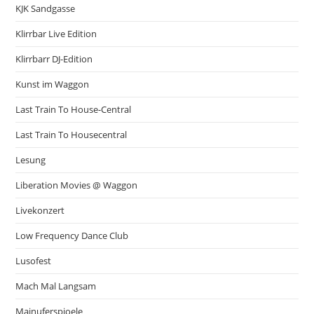
KJK Sandgasse
Klirrbar Live Edition
Klirrbarr DJ-Edition
Kunst im Waggon
Last Train To House-Central
Last Train To Housecentral
Lesung
Liberation Movies @ Waggon
Livekonzert
Low Frequency Dance Club
Lusofest
Mach Mal Langsam
Mainuferspioele