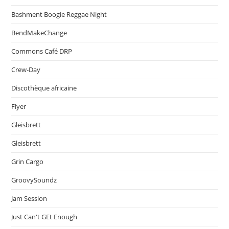
Bashment Boogie Reggae Night
BendMakeChange
Commons Café DRP
Crew-Day
Discothèque africaine
Flyer
Gleisbrett
Gleisbrett
Grin Cargo
GroovySoundz
Jam Session
Just Can't GEt Enough