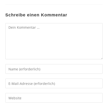
Schreibe einen Kommentar
Kommentar
Gib
deinen
Namen
Gib
oder
deine
Benutzernamen
E-
Gib
zum
Mail-
deine
Kommentieren
Adresse
Website-