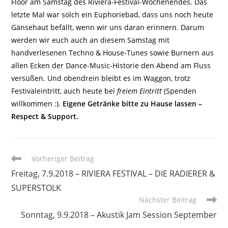
Floor am Samstag des Riviera-Festival-Wochenendes. Das
letzte Mal war solch ein Euphoriebad, dass uns noch heute
Gänsehaut befällt, wenn wir uns daran erinnern. Darum
werden wir euch auch an diesem Samstag mit
handverlesenen Techno & House-Tunes sowie Burnern aus
allen Ecken der Dance-Music-Historie den Abend am Fluss
versüßen. Und obendrein bleibt es im Waggon, trotz
Festivaleintritt, auch heute bei
freiem Eintritt
(Spenden
willkommen :).
Eigene Getränke bitte zu Hause lassen –
Respect & Support.
Weitere
Vorheriger Beitrag
Artikel
Freitag, 7.9.2018 – RIVIERA FESTIVAL – DIE RADIERER &
ansehen
SUPERSTOLK
Nächster Beitrag
Sonntag, 9.9.2018 – Akustik Jam Session September