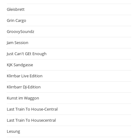
Gleisbrett
Grin Cargo
GroovySoundz
Jam Session
Just Can't GEt Enough
KJK Sandgasse
Klirrbar Live Edition
Klirrbarr DJ-Edition
Kunst im Waggon
Last Train To House-Central
Last Train To Housecentral
Lesung