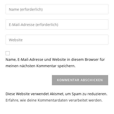
Gib
deinen
Namen
Gib
oder
deine
Benutzernamen
E-
Gib
zum
Mail-
deine
Kommentieren
Adresse
Website-
ein
zum
URL
Name, E-Mail-Adresse und Website in diesem Browser für
Kommentieren
ein
meinen nächsten Kommentar speichern.
ein
(optional)
Diese Website verwendet Akismet, um Spam zu reduzieren.
Erfahre, wie deine Kommentardaten verarbeitet werden.