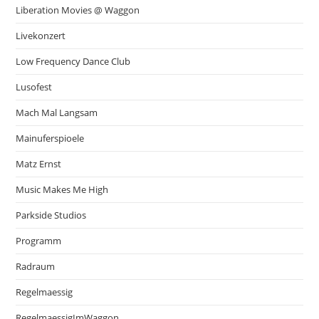
Liberation Movies @ Waggon
Livekonzert
Low Frequency Dance Club
Lusofest
Mach Mal Langsam
Mainuferspioele
Matz Ernst
Music Makes Me High
Parkside Studios
Programm
Radraum
Regelmaessig
RegelmaessigImWaggon