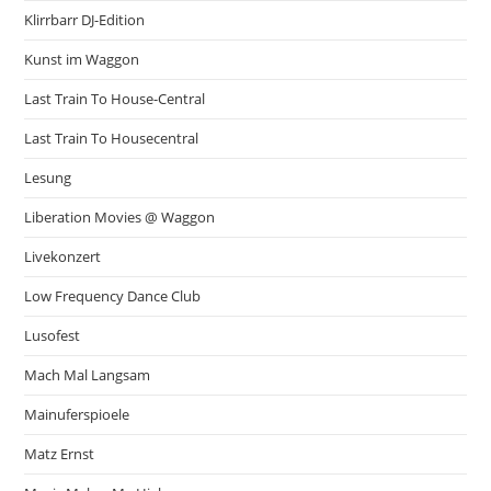
Klirrbarr DJ-Edition
Kunst im Waggon
Last Train To House-Central
Last Train To Housecentral
Lesung
Liberation Movies @ Waggon
Livekonzert
Low Frequency Dance Club
Lusofest
Mach Mal Langsam
Mainuferspioele
Matz Ernst