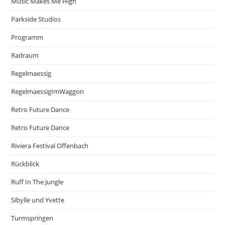
Music Makes Me High
Parkside Studios
Programm
Radraum
Regelmaessig
RegelmaessigImWaggon
Retro Future Dance
Retro Future Dance
Riviera Festival Offenbach
Rückblick
Ruff In The Jungle
Sibylle und Yvette
Turmspringen