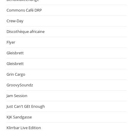
Commons Café DRP
Crew-Day
Discothèque africaine
Flyer
Gleisbrett
Gleisbrett
Grin Cargo
GroovySoundz
Jam Session
Just Can't GEt Enough
KJK Sandgasse
Klirrbar Live Edition