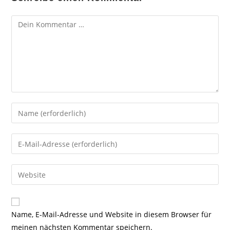
Kommentar
Gib
deinen
Namen
Gib
oder
deine
Benutzernamen
E-
Gib
zum
Mail-
deine
Kommentieren
Adresse
Website-
ein
zum
URL
Name, E-Mail-Adresse und Website in diesem Browser für
Kommentieren
ein
meinen nächsten Kommentar speichern.
ein