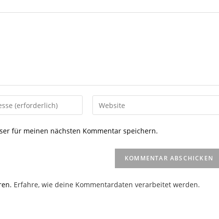
Gib
deine
Website-
ser für meinen nächsten Kommentar speichern.
URL
ein
(optional)
en
ren.
Erfahre, wie deine Kommentardaten verarbeitet werden.