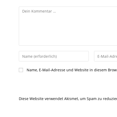
Kommentar
Gib
Gib
deinen
deine
Namen
E-
Name, E-Mail-Adresse und Website in diesem Brow
oder
Mail-
Benutzernamen
Adresse
zum
zum
Kommentieren
Kommentier
Diese Website verwendet Akismet, um Spam zu reduzie
ein
ein