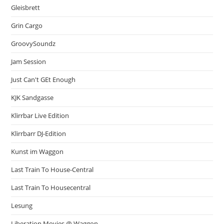
Gleisbrett
Grin Cargo
GroovySoundz
Jam Session
Just Can't GEt Enough
KJK Sandgasse
Klirrbar Live Edition
Klirrbarr DJ-Edition
Kunst im Waggon
Last Train To House-Central
Last Train To Housecentral
Lesung
Liberation Movies @ Waggon