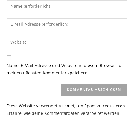
Gib
deinen
Namen
Gib
oder
deine
Benutzernamen
E-
Gib
zum
Mail-
deine
Kommentieren
Adresse
Website-
ein
zum
URL
Name, E-Mail-Adresse und Website in diesem Browser für
Kommentieren
ein
meinen nächsten Kommentar speichern.
ein
(optional)
Diese Website verwendet Akismet, um Spam zu reduzieren.
Erfahre, wie deine Kommentardaten verarbeitet werden.