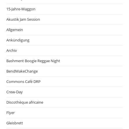
15-Jahre-Waggon
Akustik Jam Session
Allgemein
Ankündigung
Archiv
Bashment Boogie Reggae Night
BendMakeChange
Commons Café DRP
Crew-Day
Discothèque africaine
Flyer
Gleisbrett