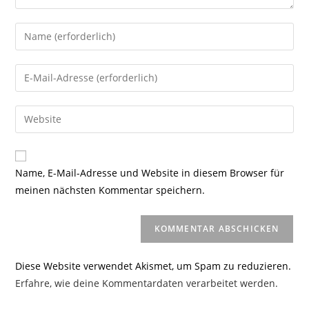
Gib
deinen
Namen
Gib
oder
deine
Benutzernamen
E-
Gib
zum
Mail-
deine
Kommentieren
Adresse
Website-
ein
zum
URL
Name, E-Mail-Adresse und Website in diesem Browser für
Kommentieren
ein
meinen nächsten Kommentar speichern.
ein
(optional)
Diese Website verwendet Akismet, um Spam zu reduzieren.
Erfahre, wie deine Kommentardaten verarbeitet werden.