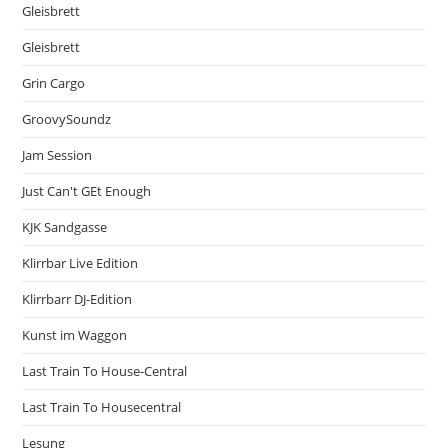
Gleisbrett
Gleisbrett
Grin Cargo
GroovySoundz
Jam Session
Just Can't GEt Enough
KJK Sandgasse
Klirrbar Live Edition
Klirrbarr DJ-Edition
Kunst im Waggon
Last Train To House-Central
Last Train To Housecentral
Lesung