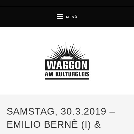
Zum
Inhalt
MENÜ
springen
SAMSTAG, 30.3.2019 –
EMILIO BERNÈ (I) &