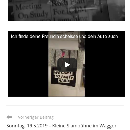
Ich finde deine Freundin scheisse und dein Auto auch
Weitere
Vorheriger Beitrag
Artikel
Sonntag, 19.5.2019 – Kleine Slambühne im Waggon
ansehen