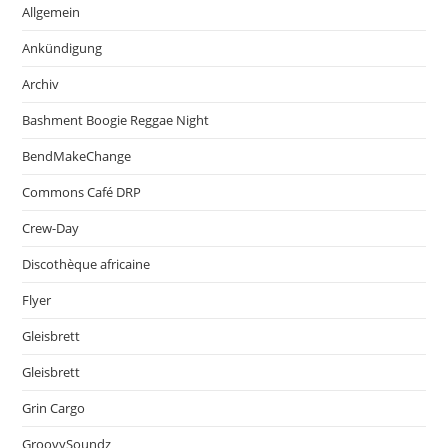
Allgemein
Ankündigung
Archiv
Bashment Boogie Reggae Night
BendMakeChange
Commons Café DRP
Crew-Day
Discothèque africaine
Flyer
Gleisbrett
Gleisbrett
Grin Cargo
GroovySoundz