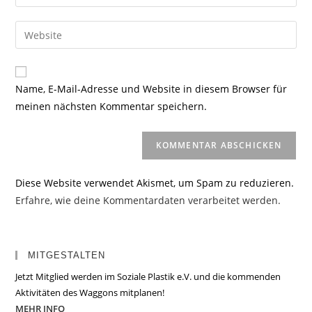
deine
Benutzernamen
E-
Gib
zum
Mail-
deine
Kommentieren
Adresse
Website-
ein
zum
URL
Name, E-Mail-Adresse und Website in diesem Browser für
Kommentieren
ein
meinen nächsten Kommentar speichern.
ein
(optional)
Diese Website verwendet Akismet, um Spam zu reduzieren.
Erfahre, wie deine Kommentardaten verarbeitet werden.
MITGESTALTEN
Jetzt Mitglied werden im Soziale Plastik e.V. und die kommenden
Aktivitäten des Waggons mitplanen!
MEHR INFO