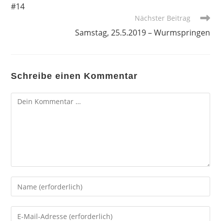
#14
Nächster Beitrag
Samstag, 25.5.2019 – Wurmspringen
Schreibe einen Kommentar
Kommentar
Gib
deinen
Namen
Gib
oder