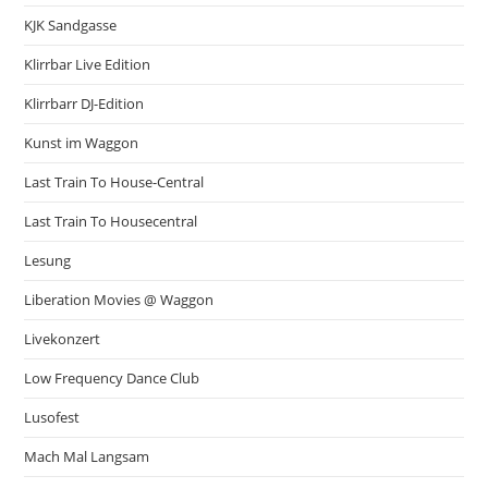
KJK Sandgasse
Klirrbar Live Edition
Klirrbarr DJ-Edition
Kunst im Waggon
Last Train To House-Central
Last Train To Housecentral
Lesung
Liberation Movies @ Waggon
Livekonzert
Low Frequency Dance Club
Lusofest
Mach Mal Langsam