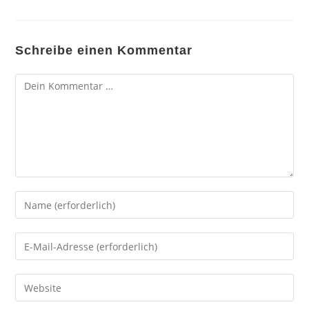
Schreibe einen Kommentar
Kommentar
Gib
deinen
Namen
Gib
oder
deine
Benutzernamen
E-
Gib
zum
Mail-
deine
Kommentieren