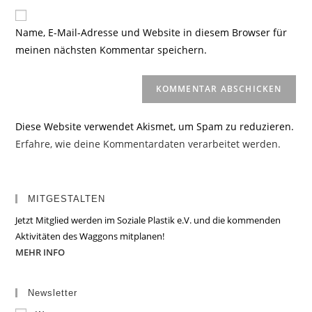
Adresse
Website-
ein
zum
URL
Name, E-Mail-Adresse und Website in diesem Browser für
Kommentieren
ein
meinen nächsten Kommentar speichern.
ein
(optional)
Diese Website verwendet Akismet, um Spam zu reduzieren.
Erfahre, wie deine Kommentardaten verarbeitet werden.
MITGESTALTEN
Jetzt Mitglied werden im Soziale Plastik e.V. und die kommenden
Aktivitäten des Waggons mitplanen!
MEHR INFO
Newsletter