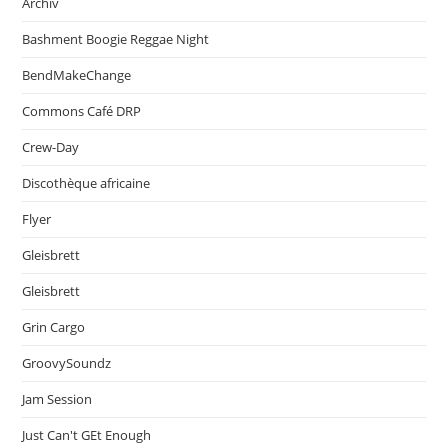
Archiv
Bashment Boogie Reggae Night
BendMakeChange
Commons Café DRP
Crew-Day
Discothèque africaine
Flyer
Gleisbrett
Gleisbrett
Grin Cargo
GroovySoundz
Jam Session
Just Can't GEt Enough