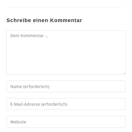
Schreibe einen Kommentar
Kommentar
Gib
deinen
Namen
Gib
oder
deine
Benutzernamen
E-
Gib
zum
Mail-
deine
Kommentieren
Adresse