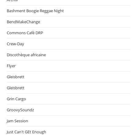
Bashment Boogie Reggae Night
BendMakeChange
Commons Café DRP
Crew-Day
Discothèque africaine
Flyer
Gleisbrett
Gleisbrett
Grin Cargo
GroovySoundz
Jam Session
Just Can't GEt Enough