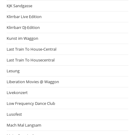
KJK Sandgasse
Klirrbar Live Edition
Klirrbarr DJ-Edition
Kunst im Waggon
Last Train To House-Central
Last Train To Housecentral
Lesung
Liberation Movies @ Waggon
Livekonzert
Low Frequency Dance Club
Lusofest
Mach Mal Langsam