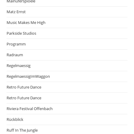
Mainuferspioele
Matz Ernst
Music Makes Me High
Parkside Studios
Programm
Radraum
Regelmaessig
RegelmaessigImWaggon
Retro Future Dance
Retro Future Dance
Riviera Festival Offenbach
Rückblick
Ruff In The Jungle