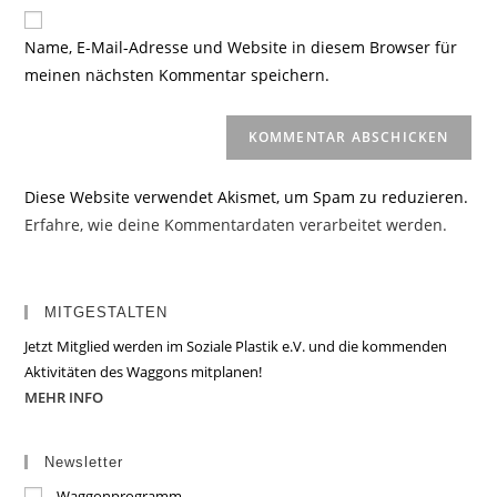
Website-
ein
zum
URL
Name, E-Mail-Adresse und Website in diesem Browser für
Kommentieren
ein
meinen nächsten Kommentar speichern.
ein
(optional)
Diese Website verwendet Akismet, um Spam zu reduzieren.
Erfahre, wie deine Kommentardaten verarbeitet werden.
MITGESTALTEN
Jetzt Mitglied werden im Soziale Plastik e.V. und die kommenden
Aktivitäten des Waggons mitplanen!
MEHR INFO
Newsletter
Waggonprogramm