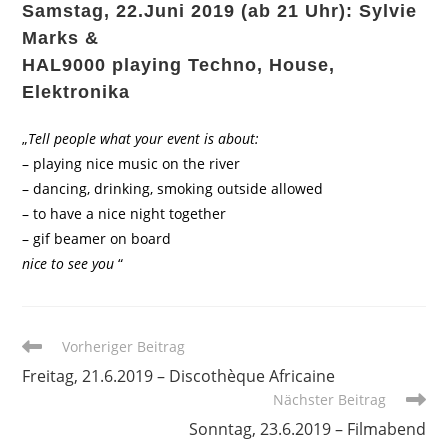
Samstag, 22.Juni 2019 (ab 21 Uhr): Sylvie
Marks &
HAL9000 playing Techno, House,
Elektronika
„
Tell people what your event is about:
– playing nice music on the river
– dancing, drinking, smoking outside allowed
– to have a nice night together
– gif beamer on board
nice to see you
“
Weitere
Vorheriger Beitrag
Artikel
Freitag, 21.6.2019 – Discothèque Africaine
ansehen
Nächster Beitrag
Sonntag, 23.6.2019 – Filmabend