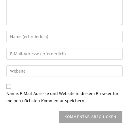
Gib
deinen
Namen
Gib
oder
deine
Benutzernamen
E-
Gib
zum
Mail-
deine
Kommentieren
Adresse
Website-
ein
zum
URL
Name, E-Mail-Adresse und Website in diesem Browser für
Kommentieren
ein
meinen nächsten Kommentar speichern.
ein
(optional)