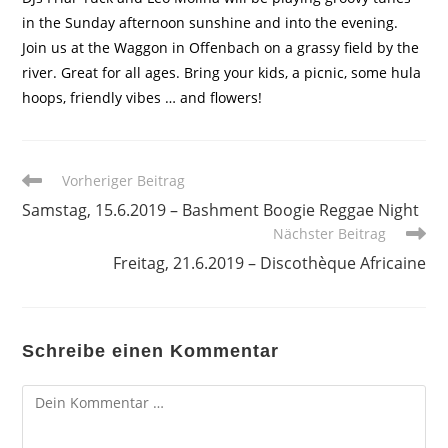
in the Sunday afternoon sunshine and into the evening.
Join us at the Waggon in Offenbach on a grassy field by the
river. Great for all ages. Bring your kids, a picnic, some hula
hoops, friendly vibes … and flowers!
Weitere
Vorheriger Beitrag
Artikel
Samstag, 15.6.2019 – Bashment Boogie Reggae Night
ansehen
Nächster Beitrag
Freitag, 21.6.2019 – Discothèque Africaine
Schreibe einen Kommentar
Kommentar