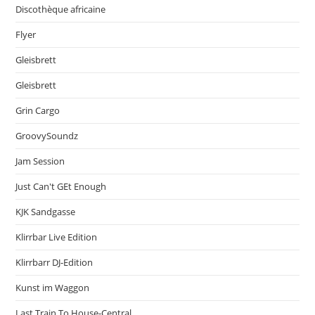
Discothèque africaine
Flyer
Gleisbrett
Gleisbrett
Grin Cargo
GroovySoundz
Jam Session
Just Can't GEt Enough
KJK Sandgasse
Klirrbar Live Edition
Klirrbarr DJ-Edition
Kunst im Waggon
Last Train To House-Central