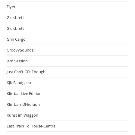
Flyer
Gleisbrett
Gleisbrett
Grin Cargo
GroovySoundz
Jam Session
Just Can't GEt Enough
KJK Sandgasse
Klirrbar Live Edition
Klirrbarr DJ-Edition
Kunst im Waggon
Last Train To House-Central