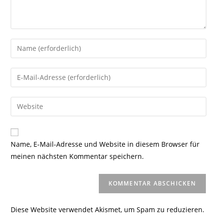
Gib
deinen
Namen
Gib
oder
deine
Benutzernamen
E-
Gib
zum
Mail-
deine
Kommentieren
Adresse
Website-
ein
zum
URL
Name, E-Mail-Adresse und Website in diesem Browser für
Kommentieren
ein
meinen nächsten Kommentar speichern.
ein
(optional)
Diese Website verwendet Akismet, um Spam zu reduzieren.