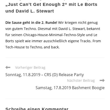
„Just Can’t Get Enough 2“ mit Le Borts
und David L. Stewart
Die Sause geht in die 2. Runde!
Wir kriegen nicht genug
von gutem Techno. Diesmal mit David L. Stewart, bekannt
für seinen Chicago-House-Minimal-Techno-Style und Le
Borts spielt wie immer ausschließlich eigene Tracks. From
Tech-House to Techno, and back.
Weitere
Vorheriger Beitrag
Artikel
Sonntag, 11.8.2019 – CRS (D) Release Party
ansehen
Nächster Beitrag
Samstag, 17.8.2019 Bashment Boogie
Schreibe einen Kommentar