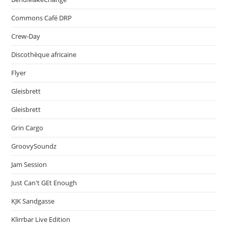
Commons Café DRP
Crew-Day
Discothèque africaine
Flyer
Gleisbrett
Gleisbrett
Grin Cargo
GroovySoundz
Jam Session
Just Can't GEt Enough
KJK Sandgasse
Klirrbar Live Edition