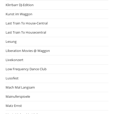
Klirrbarr DJ-Edition
Kunst im Waggon
Last Train To House-Central
Last Train To Housecentral
Lesung
Liberation Movies @ Waggon
Livekonzert
Low Frequency Dance Club
Lusofest
Mach Mal Langsam
Mainuferspioele
Matz Ernst