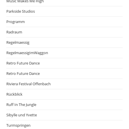
Music Makes Me High
Parkside Studios
Programm
Radraum
Regelmaessig
RegelmaessigImWaggon
Retro Future Dance
Retro Future Dance
Riviera Festival Offenbach
Rückblick
Ruff In The Jungle
Sibylle und Yvette
Turmspringen