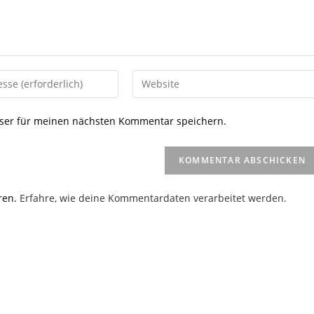
Gib
deine
Website-
ser für meinen nächsten Kommentar speichern.
URL
ein
(optional)
en
ren.
Erfahre, wie deine Kommentardaten verarbeitet werden.