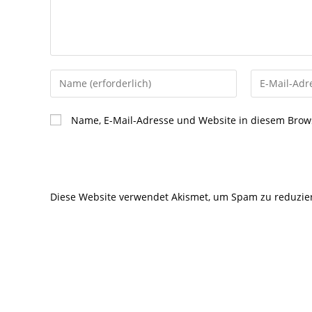
Gib
Gib
deinen
deine
Namen
E-
Name, E-Mail-Adresse und Website in diesem Brow
oder
Mail-
Benutzernamen
Adresse
zum
zum
Kommentieren
Kommentier
Diese Website verwendet Akismet, um Spam zu reduzie
ein
ein