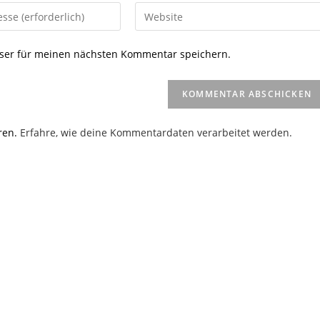
Gib
deine
Website-
ser für meinen nächsten Kommentar speichern.
URL
ein
(optional)
en
ren.
Erfahre, wie deine Kommentardaten verarbeitet werden.