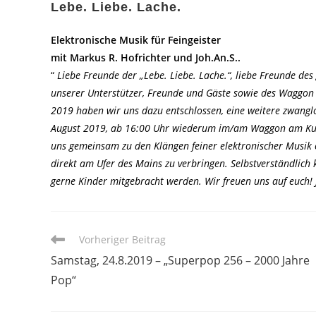
Lebe. Liebe. Lache.
Elektronische Musik für Feingeister
mit Markus R. Hofrichter und Joh.An.S..
“
Liebe Freunde der „Lebe. Liebe. Lache.“, liebe Freunde de
unserer Unterstützer, Freunde und Gäste sowie des Waggon 
2019 haben wir uns dazu entschlossen, eine weitere zwanglo
August 2019, ab 16:00 Uhr wiederum im/am Waggon am Kultur
uns gemeinsam zu den Klängen feiner elektronischer Musi
direkt am Ufer des Mains zu verbringen. Selbstverständlic
gerne Kinder mitgebracht werden. Wir freuen uns auf euch
Weitere
Vorheriger Beitrag
Artikel
Samstag, 24.8.2019 – „Superpop 256 – 2000 Jahre
ansehen
Pop“