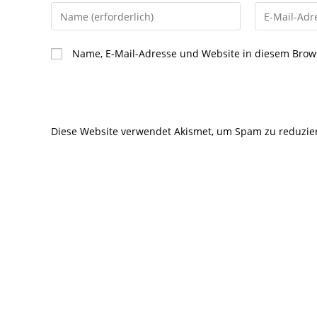
Gib
Gib
deinen
deine
Namen
E-
Name, E-Mail-Adresse und Website in diesem Brow
oder
Mail-
Benutzernamen
Adresse
zum
zum
Kommentieren
Kommentier
Diese Website verwendet Akismet, um Spam zu reduzie
ein
ein