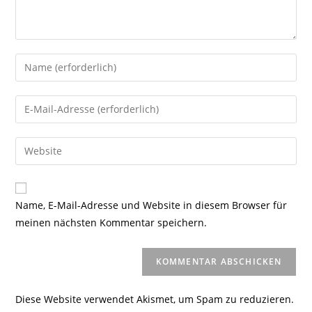
Gib
deinen
Namen
Gib
oder
deine
Benutzernamen
E-
Gib
zum
Mail-
deine
Kommentieren
Adresse
Website-
ein
zum
URL
Name, E-Mail-Adresse und Website in diesem Browser für
Kommentieren
ein
meinen nächsten Kommentar speichern.
ein
(optional)
Diese Website verwendet Akismet, um Spam zu reduzieren.