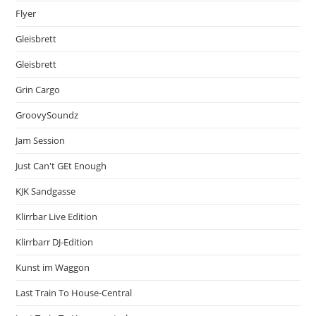
Flyer
Gleisbrett
Gleisbrett
Grin Cargo
GroovySoundz
Jam Session
Just Can't GEt Enough
KJK Sandgasse
Klirrbar Live Edition
Klirrbarr DJ-Edition
Kunst im Waggon
Last Train To House-Central