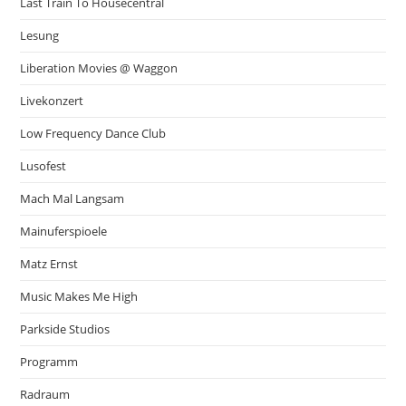
Last Train To Housecentral
Lesung
Liberation Movies @ Waggon
Livekonzert
Low Frequency Dance Club
Lusofest
Mach Mal Langsam
Mainuferspioele
Matz Ernst
Music Makes Me High
Parkside Studios
Programm
Radraum