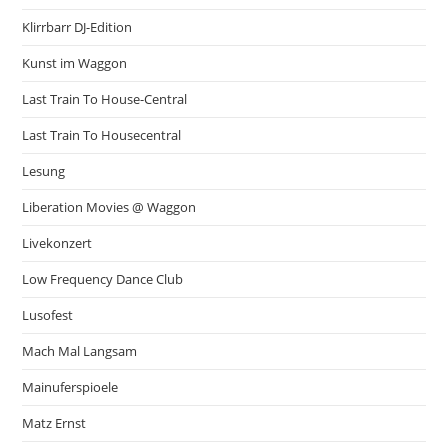
Klirrbarr DJ-Edition
Kunst im Waggon
Last Train To House-Central
Last Train To Housecentral
Lesung
Liberation Movies @ Waggon
Livekonzert
Low Frequency Dance Club
Lusofest
Mach Mal Langsam
Mainuferspioele
Matz Ernst