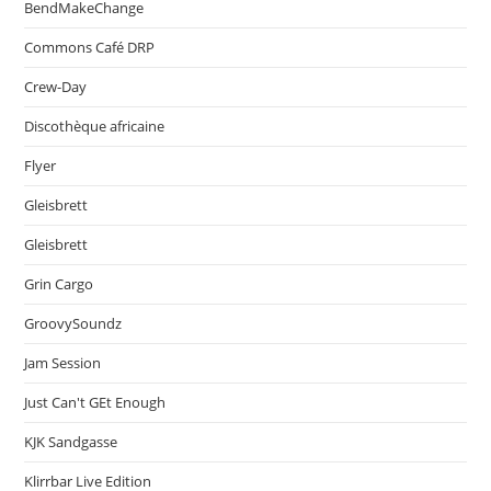
BendMakeChange
Commons Café DRP
Crew-Day
Discothèque africaine
Flyer
Gleisbrett
Gleisbrett
Grin Cargo
GroovySoundz
Jam Session
Just Can't GEt Enough
KJK Sandgasse
Klirrbar Live Edition