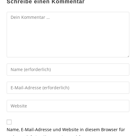
Schreibe einen Kommentar
Kommentar
Gib
deinen
Namen
Gib
oder
deine
Benutzernamen
E-
Gib
zum
Mail-
deine
Kommentieren
Adresse
Website-
ein
zum
URL
Name, E-Mail-Adresse und Website in diesem Browser für
Kommentieren
ein