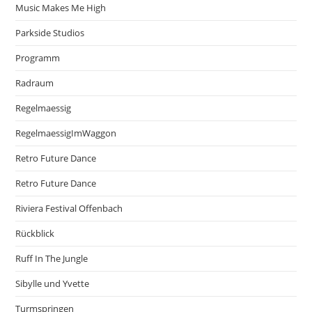
Music Makes Me High
Parkside Studios
Programm
Radraum
Regelmaessig
RegelmaessigImWaggon
Retro Future Dance
Retro Future Dance
Riviera Festival Offenbach
Rückblick
Ruff In The Jungle
Sibylle und Yvette
Turmspringen