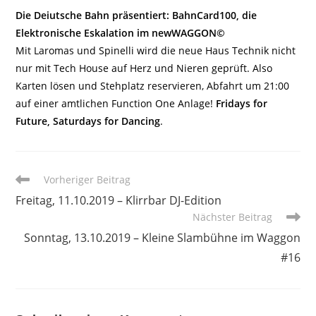
Die Deiutsche Bahn präsentiert: BahnCard100, die
Elektronische Eskalation im newWAGGON©
Mit Laromas und Spinelli wird die neue Haus Technik nicht
nur mit Tech House auf Herz und Nieren geprüft. Also
Karten lösen und Stehplatz reservieren, Abfahrt um 21:00
auf einer amtlichen Function One Anlage!
Fridays for
Future, Saturdays for Dancing
.
Weitere
Vorheriger Beitrag
Artikel
Freitag, 11.10.2019 – Klirrbar DJ-Edition
ansehen
Nächster Beitrag
Sonntag, 13.10.2019 – Kleine Slambühne im Waggon
#16